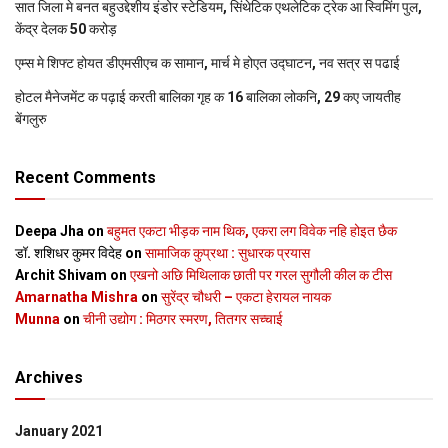
सात जिला मे बनत बहुउद्देशीय इंडोर स्‍टेडि‍यम, सिंथेटिक एथलेटिक ट्रेक आ स्विमिंग पुल,
केंद्र देलक 50 करोड़
एम्स मे शिफ्ट होयत डीएमसीएच क सामान, मार्च मे होएत उद्घाटन, नव सत्र स पढाई
होटल मैनेजमेंट क पढ़ाई करती बालिका गृह क 16 बालिका लोकनि, 29 कए जायतीह
बेंगलुरु
Recent Comments
Deepa Jha
on
बहुमत एकटा भीड़क नाम थिक, एकरा लग विवेक नहि होइत छैक
डॉ. शशिधर कुमर विदेह
on
सामाजिक कुप्रथा : सुधारक प्रयास
Archit Shivam
on
एखनो अछि मिथिलाक छाती पर गरल सुगौली कील क टीस
Amarnatha Mishra
on
सुरेंद्र चौधरी – एकटा हेरायल नायक
Munna
on
चीनी उद्योग : मिठगर स्‍मरण, तितगर सच्‍चाई
Archives
January 2021