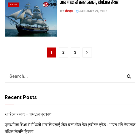
आब गंडक मे चलत जहाज, डीपीआर तैयार
समाचार
BY
संपादक
JANUARY 24, 2018
1
2
3
Recent Posts
साहित्य समाद – समटल प्रकाश
प्राथमिक शि‍क्षा मे मैथि‍ली भाषाकेँ पढ़ाई लेल चलाओल गेल ट्वीटर ट्रेंड : भारत संगे नेपालक
मैथिल लेलनि हिस्सा