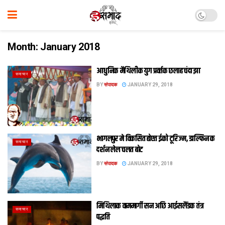
Month:
January 2018
आधुनिक मैथिलीक युग प्रवर्तक छलाह चंदा झा
समाचार
BY
संपादक
JANUARY 29, 2018
भागलपुर मे विकसित होएत ईको टूरिज्म, डाल्फिन क
समाचार
दर्शन लेल चलत बोट
BY
संपादक
JANUARY 29, 2018
मिथिलाक वाममार्गी सन अछि आईसलैंडक तंत्र
समाचार
पद्धति