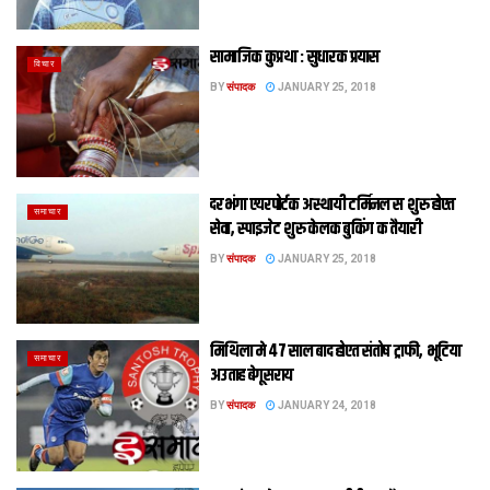
सामाजिक कुप्रथा : सुधारक प्रयास
विचार
BY
संपादक
JANUARY 25, 2018
दरभंगा एयरपोर्टक अस्थायी टर्मिनल स शुरु होएत
समाचार
सेवा, स्पाइजेट शुरु केलक बुकिंग क तैयारी
BY
संपादक
JANUARY 25, 2018
मिथिला मे 47 साल बाद होएत संतोष ट्राफी, भूटिया
समाचार
अउताह बेगूसराय
BY
संपादक
JANUARY 24, 2018