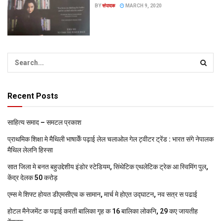
BY
संपादक
MARCH 9, 2020
Recent Posts
साहित्य समाद – समटल प्रकाश
प्राथमिक शि‍क्षा मे मैथि‍ली भाषाकेँ पढ़ाई लेल चलाओल गेल ट्वीटर ट्रेंड : भारत संगे नेपालक
मैथिल लेलनि हिस्सा
सात जिला मे बनत बहुउद्देशीय इंडोर स्‍टेडि‍यम, सिंथेटिक एथलेटिक ट्रेक आ स्विमिंग पुल,
केंद्र देलक 50 करोड़
एम्स मे शिफ्ट होयत डीएमसीएच क सामान, मार्च मे होएत उद्घाटन, नव सत्र स पढाई
होटल मैनेजमेंट क पढ़ाई करती बालिका गृह क 16 बालिका लोकनि, 29 कए जायतीह