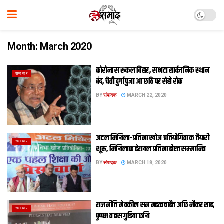
Month:
March 2020
कोरोना स रूकल बिहार, सभटा सार्वजनिक स्थान
समाचार
बंद, चैती दुर्गा पुजा आ छठि पर सेहो रोक
BY
संपादक
MARCH 22, 2020
अटल मिथिला-प्रतिभा खोज प्रतियोगिता क तैयारी
समाचार
शूरू, मिथि‍लाक हेरायल प्रतिभा होएत सम्मानित
BY
संपादक
MARCH 18, 2020
राजनीति मे वकील सन महत्‍व चाहैत अछि नौकरशाह,
समाचार
पुष्‍पम त बस गुडिया छथि