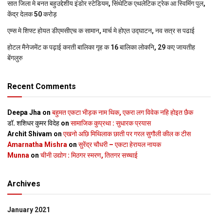
सात जिला मे बनत बहुउद्देशीय इंडोर स्‍टेडि‍यम, सिंथेटिक एथलेटिक ट्रेक आ स्विमिंग पुल,
केंद्र देलक 50 करोड़
एम्स मे शिफ्ट होयत डीएमसीएच क सामान, मार्च मे होएत उद्घाटन, नव सत्र स पढाई
होटल मैनेजमेंट क पढ़ाई करती बालिका गृह क 16 बालिका लोकनि, 29 कए जायतीह
बेंगलुरु
Recent Comments
Deepa Jha
on
बहुमत एकटा भीड़क नाम थिक, एकरा लग विवेक नहि होइत छैक
डॉ. शशिधर कुमर विदेह
on
सामाजिक कुप्रथा : सुधारक प्रयास
Archit Shivam
on
एखनो अछि मिथिलाक छाती पर गरल सुगौली कील क टीस
Amarnatha Mishra
on
सुरेंद्र चौधरी – एकटा हेरायल नायक
Munna
on
चीनी उद्योग : मिठगर स्‍मरण, तितगर सच्‍चाई
Archives
January 2021