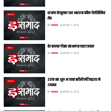
दरभंगा मे खुलल उत्तर भारत क पहिल थैलेसिमिया
समाचार
लैब
BY
संपादक
APRIL 7, 2015
बेर कालक गीतक संरक्षण क एकटा प्रयास
फीचर
BY
संपादक
APRIL 7, 2015
2019 तक शुरु भ जाएत बरौनी फर्टिलाइजर मे
समाचार
उत्पादन
BY
संपादक
APRIL 2, 2015