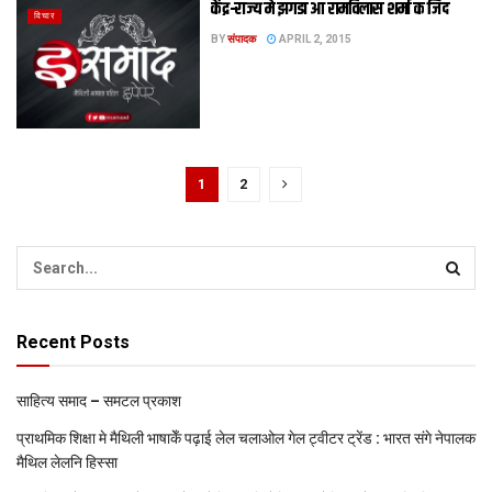
केंद्र-राज्य मे झगडा आ रामविलास शर्मा क जिद
विचार
BY
संपादक
APRIL 2, 2015
1
2
Recent Posts
साहित्य समाद – समटल प्रकाश
प्राथमिक शि‍क्षा मे मैथि‍ली भाषाकेँ पढ़ाई लेल चलाओल गेल ट्वीटर ट्रेंड : भारत संगे नेपालक
मैथिल लेलनि हिस्सा