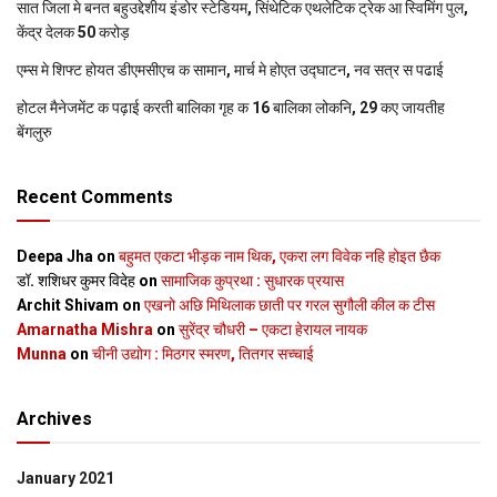
सात जिला मे बनत बहुउद्देशीय इंडोर स्‍टेडि‍यम, सिंथेटिक एथलेटिक ट्रेक आ स्विमिंग पुल,
केंद्र देलक 50 करोड़
एम्स मे शिफ्ट होयत डीएमसीएच क सामान, मार्च मे होएत उद्घाटन, नव सत्र स पढाई
होटल मैनेजमेंट क पढ़ाई करती बालिका गृह क 16 बालिका लोकनि, 29 कए जायतीह
बेंगलुरु
Recent Comments
Deepa Jha
on
बहुमत एकटा भीड़क नाम थिक, एकरा लग विवेक नहि होइत छैक
डॉ. शशिधर कुमर विदेह
on
सामाजिक कुप्रथा : सुधारक प्रयास
Archit Shivam
on
एखनो अछि मिथिलाक छाती पर गरल सुगौली कील क टीस
Amarnatha Mishra
on
सुरेंद्र चौधरी – एकटा हेरायल नायक
Munna
on
चीनी उद्योग : मिठगर स्‍मरण, तितगर सच्‍चाई
Archives
January 2021