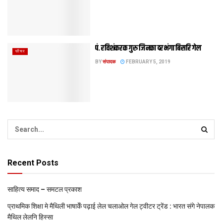
पं. रविशंकरक गुरु जिनका दरभंगा बिसरि गेल
फीचर
BY
संपादक
FEBRUARY 5, 2019
Recent Posts
साहित्य समाद – समटल प्रकाश
प्राथमिक शि‍क्षा मे मैथि‍ली भाषाकेँ पढ़ाई लेल चलाओल गेल ट्वीटर ट्रेंड : भारत संगे नेपालक
मैथिल लेलनि हिस्सा