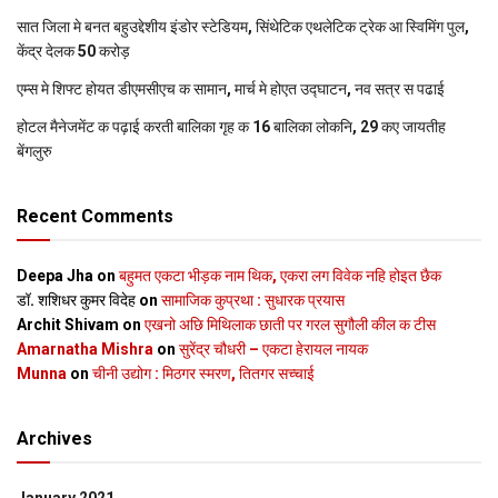
सात जिला मे बनत बहुउद्देशीय इंडोर स्‍टेडि‍यम, सिंथेटिक एथलेटिक ट्रेक आ स्विमिंग पुल,
केंद्र देलक 50 करोड़
एम्स मे शिफ्ट होयत डीएमसीएच क सामान, मार्च मे होएत उद्घाटन, नव सत्र स पढाई
होटल मैनेजमेंट क पढ़ाई करती बालिका गृह क 16 बालिका लोकनि, 29 कए जायतीह
बेंगलुरु
Recent Comments
Deepa Jha
on
बहुमत एकटा भीड़क नाम थिक, एकरा लग विवेक नहि होइत छैक
डॉ. शशिधर कुमर विदेह
on
सामाजिक कुप्रथा : सुधारक प्रयास
Archit Shivam
on
एखनो अछि मिथिलाक छाती पर गरल सुगौली कील क टीस
Amarnatha Mishra
on
सुरेंद्र चौधरी – एकटा हेरायल नायक
Munna
on
चीनी उद्योग : मिठगर स्‍मरण, तितगर सच्‍चाई
Archives