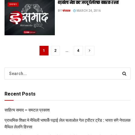
बड़बोला नेता कए जदयू देखेलक बाहरक रस्ता
समाचार
BY
संपादक
MARCH 24, 2016
1
2
…
4
Recent Posts
साहित्य समाद – समटल प्रकाश
प्राथमिक शि‍क्षा मे मैथि‍ली भाषाकेँ पढ़ाई लेल चलाओल गेल ट्वीटर ट्रेंड : भारत संगे नेपालक
मैथिल लेलनि हिस्सा