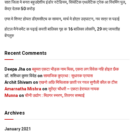
सात जिला मे बनत बहुउद्देशीय इंडोर स्‍टेडि‍यम, सिंथेटिक एथलेटिक ट्रेक आ स्विमिंग पुल,
केंद्र देलक 50 करोड़
एम्स मे शिफ्ट होयत डीएमसीएच क सामान, मार्च मे होएत उद्घाटन, नव सत्र स पढाई
होटल मैनेजमेंट क पढ़ाई करती बालिका गृह क 16 बालिका लोकनि, 29 कए जायतीह
बेंगलुरु
Recent Comments
Deepa Jha
on
बहुमत एकटा भीड़क नाम थिक, एकरा लग विवेक नहि होइत छैक
डॉ. शशिधर कुमर विदेह
on
सामाजिक कुप्रथा : सुधारक प्रयास
Archit Shivam
on
एखनो अछि मिथिलाक छाती पर गरल सुगौली कील क टीस
Amarnatha Mishra
on
सुरेंद्र चौधरी – एकटा हेरायल नायक
Munna
on
चीनी उद्योग : मिठगर स्‍मरण, तितगर सच्‍चाई
Archives
January 2021