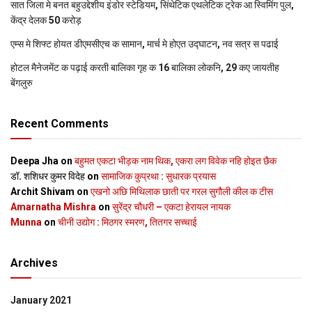
सात जिला मे बनत बहुउद्देशीय इंडोर स्‍टेडि‍यम, सिंथेटिक एथलेटिक ट्रेक आ स्विमिंग पुल,
केंद्र देलक 50 करोड़
एम्स मे शिफ्ट होयत डीएमसीएच क सामान, मार्च मे होएत उद्घाटन, नव सत्र स पढाई
होटल मैनेजमेंट क पढ़ाई करती बालिका गृह क 16 बालिका लोकनि, 29 कए जायतीह
बेंगलुरु
Recent Comments
Deepa Jha
on
बहुमत एकटा भीड़क नाम थिक, एकरा लग विवेक नहि होइत छैक
डॉ. शशिधर कुमर विदेह
on
सामाजिक कुप्रथा : सुधारक प्रयास
Archit Shivam
on
एखनो अछि मिथिलाक छाती पर गरल सुगौली कील क टीस
Amarnatha Mishra
on
सुरेंद्र चौधरी – एकटा हेरायल नायक
Munna
on
चीनी उद्योग : मिठगर स्‍मरण, तितगर सच्‍चाई
Archives
January 2021