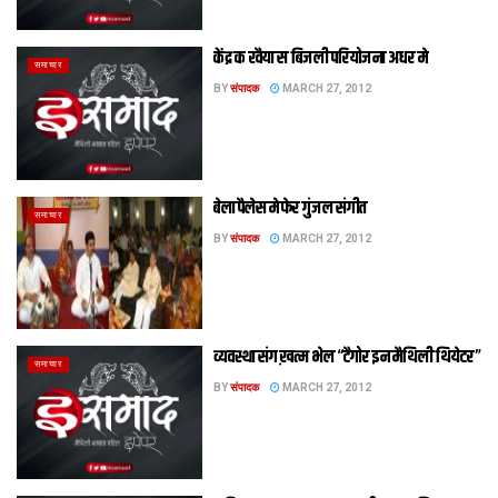
केंद्र क रवैया स बिजली परियोजना अधर मे
समाचार
BY
संपादक
MARCH 27, 2012
बेला पैलेस मे फेर गुंजल संगीत
समाचार
BY
संपादक
MARCH 27, 2012
व्यवस्था संग ख़त्म भेल “टैगोर इन मैथिली थियेटर”
समाचार
BY
संपादक
MARCH 27, 2012