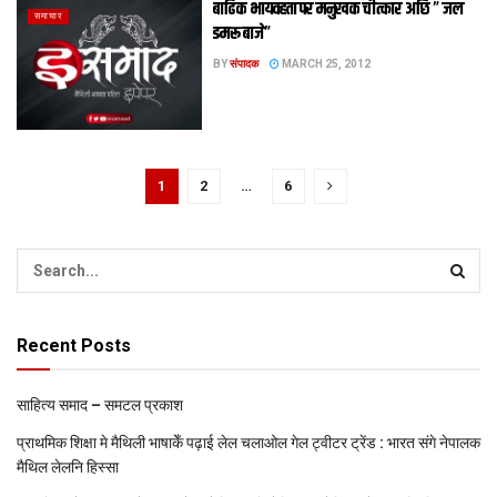
बाढिक भायवहता पर मनुखक चीत्कार अछि ” जल
समाचार
डमरू बाजे”
BY
संपादक
MARCH 25, 2012
1
2
…
6
Recent Posts
साहित्य समाद – समटल प्रकाश
प्राथमिक शि‍क्षा मे मैथि‍ली भाषाकेँ पढ़ाई लेल चलाओल गेल ट्वीटर ट्रेंड : भारत संगे नेपालक
मैथिल लेलनि हिस्सा