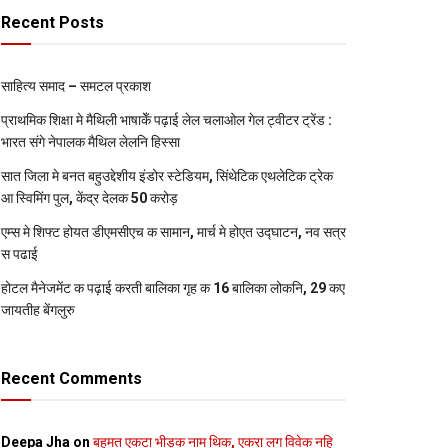
Recent Posts
साहित्य समाद – समटल प्रकाश
प्राथमिक शि‍क्षा मे मैथि‍ली भाषाकेँ पढ़ाई लेल चलाओल गेल ट्वीटर ट्रेंड :
भारत संगे नेपालक मैथिल लेलनि हिस्सा
सात जिला मे बनत बहुउद्देशीय इंडोर स्‍टेडि‍यम, सिंथेटिक एथलेटिक ट्रेक
आ स्विमिंग पुल, केंद्र देलक 50 करोड़
एम्स मे शिफ्ट होयत डीएमसीएच क सामान, मार्च मे होएत उद्घाटन, नव सत्र
स पढाई
होटल मैनेजमेंट क पढ़ाई करती बालिका गृह क 16 बालिका लोकनि, 29 कए
जायतीह बेंगलुरु
Recent Comments
Deepa Jha
on
बहुमत एकटा भीड़क नाम थिक, एकरा लग विवेक नहि