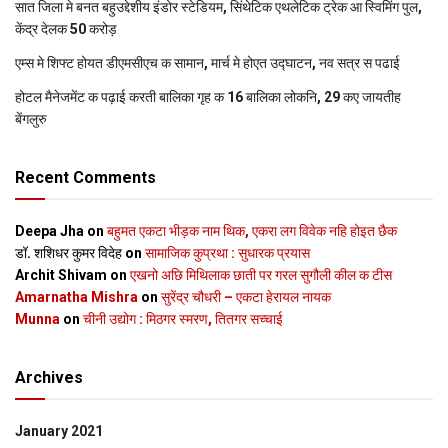
सात जिला मे बनत बहुउद्देशीय इंडोर स्‍टेडि‍यम, सिंथेटिक एथलेटिक ट्रेक आ स्विमिंग पुल,
केंद्र देलक 50 करोड़
एम्स मे शिफ्ट होयत डीएमसीएच क सामान, मार्च मे होएत उद्घाटन, नव सत्र स पढाई
होटल मैनेजमेंट क पढ़ाई करती बालिका गृह क 16 बालिका लोकनि, 29 कए जायतीह
बेंगलुरु
Recent Comments
Deepa Jha
on
बहुमत एकटा भीड़क नाम थिक, एकरा लग विवेक नहि होइत छैक
डॉ. शशिधर कुमर विदेह
on
सामाजिक कुप्रथा : सुधारक प्रयास
Archit Shivam
on
एखनो अछि मिथिलाक छाती पर गरल सुगौली कील क टीस
Amarnatha Mishra
on
सुरेंद्र चौधरी – एकटा हेरायल नायक
Munna
on
चीनी उद्योग : मिठगर स्‍मरण, तितगर सच्‍चाई
Archives
January 2021