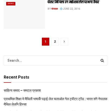
दोसर मिथि‍ला रंग महोत्सव लेल दरभंगा तैयार
समाचार
BY
संपादक
JUNE 22, 2016
1
2
Recent Posts
साहित्य समाद – समटल प्रकाश
प्राथमिक शि‍क्षा मे मैथि‍ली भाषाकेँ पढ़ाई लेल चलाओल गेल ट्वीटर ट्रेंड : भारत संगे नेपालक
मैथिल लेलनि हिस्सा