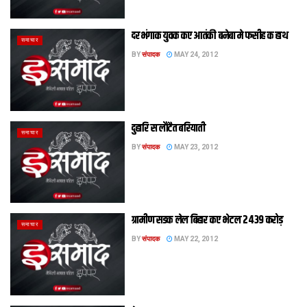
दरभंगाक युवक कए आतंकी बनेबा मे फसीह क हाथ
समाचार
BY
संपादक
MAY 24, 2012
दुहारि स लौटैत बरियाती
समाचार
BY
संपादक
MAY 23, 2012
ग्रामीण सडक लेल बिहार कए भेटल 2439 करोड़
समाचार
BY
संपादक
MAY 22, 2012