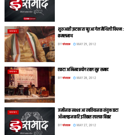
शुरुआती झटका स पछुआ गेल मैथिली फिल्म :
समाचार
कमलनाथ
BY
संपादक
MAY 29, 2012
एकटा अभिनव प्रयोग रहल सुर समाद
समाचार
BY
संपादक
MAY 28, 2012
जमीन क नक्शा आ खतियान क संयुक्त डाटा
समाचार
ऑनलाइन करि इतिहास रचलक बिहार
BY
संपादक
MAY 27, 2012