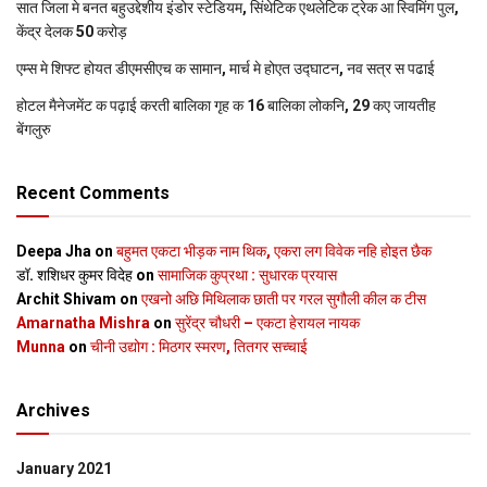
सात जिला मे बनत बहुउद्देशीय इंडोर स्‍टेडि‍यम, सिंथेटिक एथलेटिक ट्रेक आ स्विमिंग पुल,
केंद्र देलक 50 करोड़
एम्स मे शिफ्ट होयत डीएमसीएच क सामान, मार्च मे होएत उद्घाटन, नव सत्र स पढाई
होटल मैनेजमेंट क पढ़ाई करती बालिका गृह क 16 बालिका लोकनि, 29 कए जायतीह
बेंगलुरु
Recent Comments
Deepa Jha
on
बहुमत एकटा भीड़क नाम थिक, एकरा लग विवेक नहि होइत छैक
डॉ. शशिधर कुमर विदेह
on
सामाजिक कुप्रथा : सुधारक प्रयास
Archit Shivam
on
एखनो अछि मिथिलाक छाती पर गरल सुगौली कील क टीस
Amarnatha Mishra
on
सुरेंद्र चौधरी – एकटा हेरायल नायक
Munna
on
चीनी उद्योग : मिठगर स्‍मरण, तितगर सच्‍चाई
Archives
January 2021