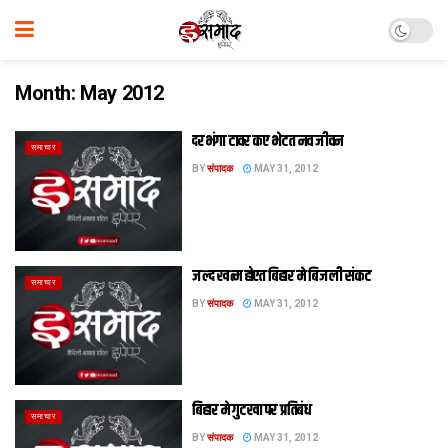
Month:
May 2012
दरभंगा टावर कए भेटत नव जीवन
समाचार
BY
संपादक
MAY 31, 2012
जल्‍द खत्‍म होएत बिहार मे बिजली संकट
समाचार
BY
संपादक
MAY 31, 2012
बिहार मे गुटखा पर प्रतिबंध
समाचार
BY
संपादक
MAY 31, 2012