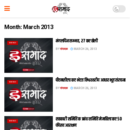
Month:
March 2013
मंगलदिन सम्मत, 27 कए होली
समाचार
BY
संपादक
MARCH 26, 2013
पीएमसीएच कए भेटत विश्वस्तरीय आधारभूत संरचना
समाचार
BY
संपादक
MARCH 26, 2013
सहकारी समिति क प्रबंध समिति मे महिला कए 50
समाचार
फीसद आरक्षण