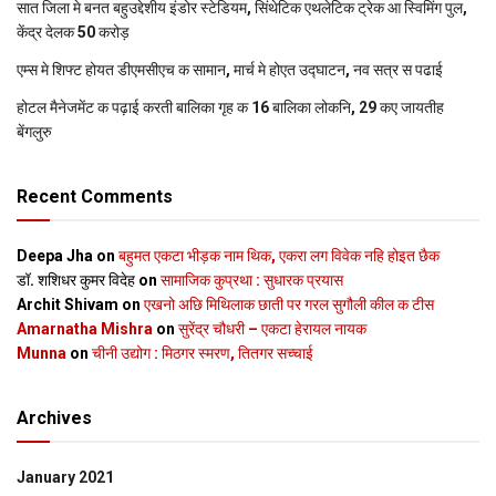
सात जिला मे बनत बहुउद्देशीय इंडोर स्‍टेडि‍यम, सिंथेटिक एथलेटिक ट्रेक आ स्विमिंग पुल,
केंद्र देलक 50 करोड़
एम्स मे शिफ्ट होयत डीएमसीएच क सामान, मार्च मे होएत उद्घाटन, नव सत्र स पढाई
होटल मैनेजमेंट क पढ़ाई करती बालिका गृह क 16 बालिका लोकनि, 29 कए जायतीह
बेंगलुरु
Recent Comments
Deepa Jha
on
बहुमत एकटा भीड़क नाम थिक, एकरा लग विवेक नहि होइत छैक
डॉ. शशिधर कुमर विदेह
on
सामाजिक कुप्रथा : सुधारक प्रयास
Archit Shivam
on
एखनो अछि मिथिलाक छाती पर गरल सुगौली कील क टीस
Amarnatha Mishra
on
सुरेंद्र चौधरी – एकटा हेरायल नायक
Munna
on
चीनी उद्योग : मिठगर स्‍मरण, तितगर सच्‍चाई
Archives
January 2021