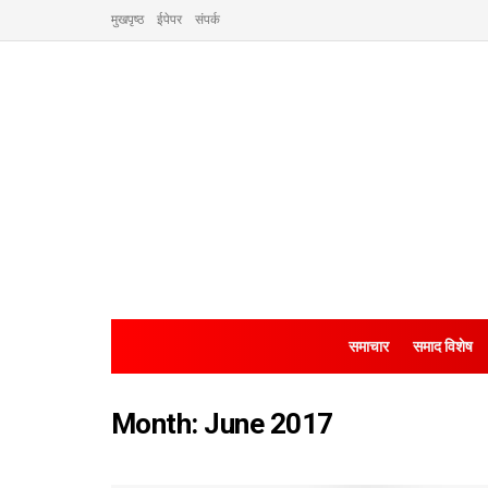
मुखपृष्ठ
ईपेपर
संपर्क
समाचार
समाद विशेष
Month:
June 2017