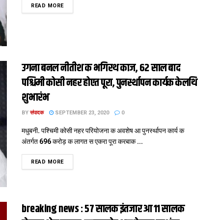
DETAILS
READ MORE
उगना बनल नीतीश क भगिरथ काज, 62 साल बाद
पश्चिमी कोसी नहर होएत पूरा, पुनर्स्थापन कार्यक केलथि
शुभारंभ
BY
संपादक
SEPTEMBER 23, 2020
0
मधुबनी. पश्चिमी कोसी नहर परियोजना क अवशेष आ पुनर्स्थापन कार्य क
अंतर्गत 696 करोड़ क लागत स एकरा पूरा करबाक ...
DETAILS
READ MORE
breaking news : 57 सालक इंतजार आ 11 सालक