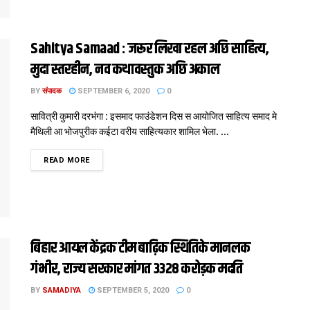
Sahitya Samaad : जरूर लिखा रहल अछि साहित्य,
मुदा स्तरहीन, नव कथावस्तुक अछि अकाल
BY
संपादक
SEPTEMBER 6, 2020
0
सावित्री कुमारी दरभंगा : इसमाद फाउंडेशन दिस स आयोजित साहित्य समाद मे
मैथिली आ भोजपुरीक कईटा वरीय साहित्यकार शामिल भेला. ...
DETAILS
READ MORE
बिहार आयल केंद्रक टीम बाढ़िक स्थितिके मानलक
गंभीर, राज्य सरकार मांगत 3328 करोड़क मदति
BY
SAMADIYA
SEPTEMBER 5, 2020
0