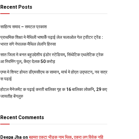
Recent Posts
साहित्य समाद – समटल प्रकाश
प्राथमिक शि‍क्षा मे मैथि‍ली भाषाकेँ पढ़ाई लेल चलाओल गेल ट्वीटर ट्रेंड :
भारत संगे नेपालक मैथिल लेलनि हिस्सा
सात जिला मे बनत बहुउद्देशीय इंडोर स्‍टेडि‍यम, सिंथेटिक एथलेटिक ट्रेक
आ स्विमिंग पुल, केंद्र देलक 50 करोड़
एम्स मे शिफ्ट होयत डीएमसीएच क सामान, मार्च मे होएत उद्घाटन, नव सत्र
स पढाई
होटल मैनेजमेंट क पढ़ाई करती बालिका गृह क 16 बालिका लोकनि, 29 कए
जायतीह बेंगलुरु
Recent Comments
Deepa Jha
on
बहुमत एकटा भीड़क नाम थिक, एकरा लग विवेक नहि