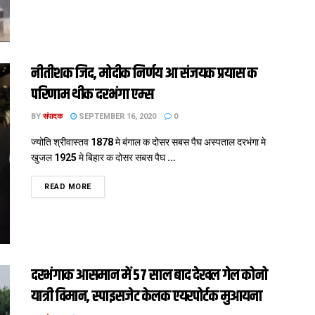
नीतीशक जिद, मोदीक निर्णय आ संजयक प्रयास क
परिणाम थीक दरभंगा एम्स
BY
संपादक
SEPTEMBER 16, 2020
0
ज्योति श्रीवास्तव 1878 मे बंगाल क दोसर सबस पैघ अस्पताल दरभंगा मे
खुजल 1925 मे बिहार क दोसर सबस पैघ ...
DETAILS
READ MORE
दरभंगाक आसमान में 57 साल बाद देखल गेल कोनो
यात्री विमान, स्पाइसजेट केलक एयरपोर्टक मुआयना