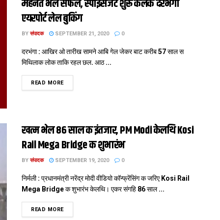
मेहनत भेल सफल, स्पाइसजेट शुरू केलक दरभंगा
एयरपोर्ट लेल बुकिंग
BY
संपादक
SEPTEMBER 21, 2020
0
दरभंगा : आखिर ओ तारीख सामने आबि गेल जेकर बाट करीब 57 साल स
मिथिलाक लोक ताकि रहल छल. आठ ...
DETAILS
READ MORE
खत्म भेल 86 साल क इंतजार, PM Modi केलथि Kosi
Rail Mega Bridge क शुभारंभ
BY
संपादक
SEPTEMBER 19, 2020
0
निर्मली : प्रधानमंत्री नरेंद्र मोदी वीडियो कॉन्फ्रेंसिंग क जरिए Kosi Rail
Mega Bridge क शुभारंभ केलथि। एकर संगहि 86 साल ...
DETAILS
READ MORE