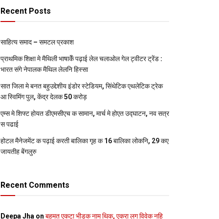
Recent Posts
साहित्य समाद – समटल प्रकाश
प्राथमिक शि‍क्षा मे मैथि‍ली भाषाकेँ पढ़ाई लेल चलाओल गेल ट्वीटर ट्रेंड :
भारत संगे नेपालक मैथिल लेलनि हिस्सा
सात जिला मे बनत बहुउद्देशीय इंडोर स्‍टेडि‍यम, सिंथेटिक एथलेटिक ट्रेक
आ स्विमिंग पुल, केंद्र देलक 50 करोड़
एम्स मे शिफ्ट होयत डीएमसीएच क सामान, मार्च मे होएत उद्घाटन, नव सत्र
स पढाई
होटल मैनेजमेंट क पढ़ाई करती बालिका गृह क 16 बालिका लोकनि, 29 कए
जायतीह बेंगलुरु
Recent Comments
Deepa Jha
on
बहुमत एकटा भीड़क नाम थिक, एकरा लग विवेक नहि