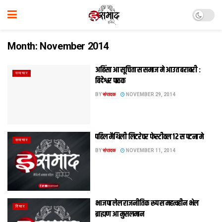
Month:
November 2014
अहिंसा आ सूचिता स समाज मे आउत बराबरी :
समाचार
बिंदेश्वर पाठक
BY
संपादक
NOVEMBER 29, 2014
पहिल मैथिली लिटरेचर फेस्टीवल 12 स पटना मे
समाचार
BY
संपादक
NOVEMBER 11, 2014
भाजपा लेल राजनीतिक रूप स महत्वहीन भेल
विचार
ब्राह्मण आ मुसलमान