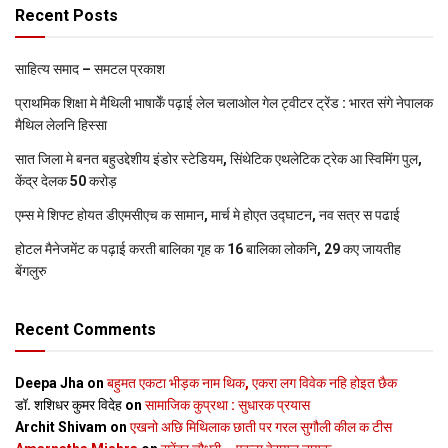
Recent Posts
साहित्य समाद – समटल प्रकाश
प्राथमिक शि‍क्षा मे मैथि‍ली भाषाकेँ पढ़ाई लेल चलाओल गेल ट्वीटर ट्रेंड : भारत संगे नेपालक
मैथिल लेलनि हिस्सा
सात जिला मे बनत बहुउद्देशीय इंडोर स्‍टेडि‍यम, सिंथेटिक एथलेटिक ट्रेक आ स्विमिंग पुल,
केंद्र देलक 50 करोड़
एम्स मे शिफ्ट होयत डीएमसीएच क सामान, मार्च मे होएत उद्घाटन, नव सत्र स पढाई
होटल मैनेजमेंट क पढ़ाई करती बालिका गृह क 16 बालिका लोकनि, 29 कए जायतीह
बेंगलुरु
Recent Comments
Deepa Jha
on
बहुमत एकटा भीड़क नाम थिक, एकरा लग विवेक नहि होइत छैक
डॉ. शशिधर कुमर विदेह
on
सामाजिक कुप्रथा : सुधारक प्रयास
Archit Shivam
on
एखनो अछि मिथिलाक छाती पर गरल सुगौली कील क टीस