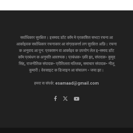
सर्वाधिकार सुरक्षित। इसमाद डॉट कॉम मे प्रकाशित सभटा रचना आ
आर्काइवक सर्वाधिकार रचनाकार आ संग्रहकर्त्ता लग सुरक्षित अछि। रचना
क अनुवाद आ पुन: प्रकाशन वा आर्काइव क उपयोग लेल इ-समाद डॉट
कॉम प्रबंधन क अनुमति आवश्यक। प्रबंधक- छवि झा, संपादक- कुमुद
सिंह, राजनीतिक संपादक- प्रीतिलता मल्लिक, समाचार संपादक- नीलू
कुमारी। वेवसाइट क डिजाइन आ संचालन - जया झा।
हमरा स संपर्क: esamaad@gmail.com