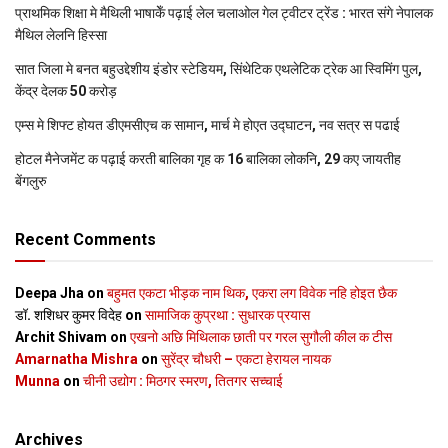
प्राथमिक शि‍क्षा मे मैथि‍ली भाषाकेँ पढ़ाई लेल चलाओल गेल ट्वीटर ट्रेंड : भारत संगे नेपालक
मैथिल लेलनि हिस्सा
सात जिला मे बनत बहुउद्देशीय इंडोर स्‍टेडि‍यम, सिंथेटिक एथलेटिक ट्रेक आ स्विमिंग पुल,
केंद्र देलक 50 करोड़
एम्स मे शिफ्ट होयत डीएमसीएच क सामान, मार्च मे होएत उद्घाटन, नव सत्र स पढाई
होटल मैनेजमेंट क पढ़ाई करती बालिका गृह क 16 बालिका लोकनि, 29 कए जायतीह
बेंगलुरु
Recent Comments
Deepa Jha
on
बहुमत एकटा भीड़क नाम थिक, एकरा लग विवेक नहि होइत छैक
डॉ. शशिधर कुमर विदेह
on
सामाजिक कुप्रथा : सुधारक प्रयास
Archit Shivam
on
एखनो अछि मिथिलाक छाती पर गरल सुगौली कील क टीस
Amarnatha Mishra
on
सुरेंद्र चौधरी – एकटा हेरायल नायक
Munna
on
चीनी उद्योग : मिठगर स्‍मरण, तितगर सच्‍चाई
Archives