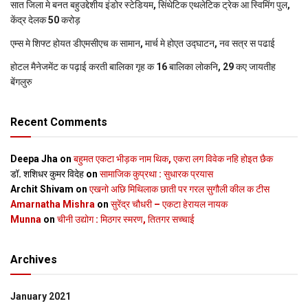
सात जिला मे बनत बहुउद्देशीय इंडोर स्‍टेडि‍यम, सिंथेटिक एथलेटिक ट्रेक आ स्विमिंग पुल,
केंद्र देलक 50 करोड़
एम्स मे शिफ्ट होयत डीएमसीएच क सामान, मार्च मे होएत उद्घाटन, नव सत्र स पढाई
होटल मैनेजमेंट क पढ़ाई करती बालिका गृह क 16 बालिका लोकनि, 29 कए जायतीह
बेंगलुरु
Recent Comments
Deepa Jha
on
बहुमत एकटा भीड़क नाम थिक, एकरा लग विवेक नहि होइत छैक
डॉ. शशिधर कुमर विदेह
on
सामाजिक कुप्रथा : सुधारक प्रयास
Archit Shivam
on
एखनो अछि मिथिलाक छाती पर गरल सुगौली कील क टीस
Amarnatha Mishra
on
सुरेंद्र चौधरी – एकटा हेरायल नायक
Munna
on
चीनी उद्योग : मिठगर स्‍मरण, तितगर सच्‍चाई
Archives
January 2021