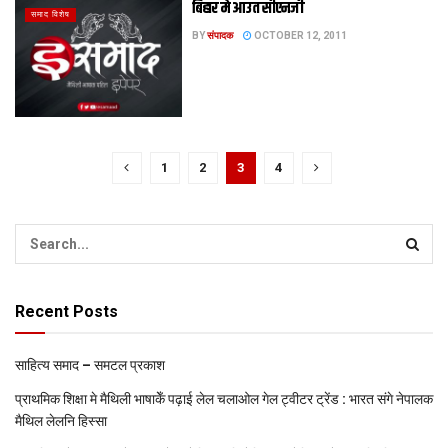
बिहार मे आउत सीएनजी
समाद विशेष
BY
संपादक
OCTOBER 12, 2011
1
2
3
4
Recent Posts
साहित्य समाद – समटल प्रकाश
प्राथमिक शि‍क्षा मे मैथि‍ली भाषाकेँ पढ़ाई लेल चलाओल गेल ट्वीटर ट्रेंड : भारत संगे नेपालक
मैथिल लेलनि हिस्सा