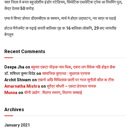
सात जिला मे बनत बहुउद्देशीय इंडोर स्‍टेडि‍यम, सिंथेटिक एथलेटिक ट्रेक आ स्विमिंग पुल,
केंद्र देलक 50 करोड़
एम्स मे शिफ्ट होयत डीएमसीएच क सामान, मार्च मे होएत उद्घाटन, नव सत्र स पढाई
होटल मैनेजमेंट क पढ़ाई करती बालिका गृह क 16 बालिका लोकनि, 29 कए जायतीह
बेंगलुरु
Recent Comments
Deepa Jha
on
बहुमत एकटा भीड़क नाम थिक, एकरा लग विवेक नहि होइत छैक
डॉ. शशिधर कुमर विदेह
on
सामाजिक कुप्रथा : सुधारक प्रयास
Archit Shivam
on
एखनो अछि मिथिलाक छाती पर गरल सुगौली कील क टीस
Amarnatha Mishra
on
सुरेंद्र चौधरी – एकटा हेरायल नायक
Munna
on
चीनी उद्योग : मिठगर स्‍मरण, तितगर सच्‍चाई
Archives
January 2021