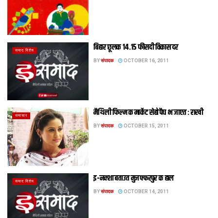
बिहार छूलक 14.15 फीसदी विकास दर
समाद विशेष
BY
संपादक
OCTOBER 16, 2011
मैथिली फिल्म क मार्केट सेहो पैघ भ जाएत : राखी
समाचार
BY
संपादक
OCTOBER 15, 2011
इ-नक्‍शा बताउत मुजफ्फरपुर क हाल
समाद विशेष
BY
संपादक
OCTOBER 14, 2011