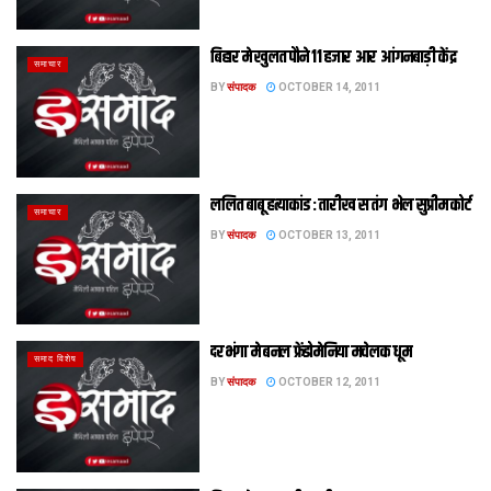
बिहार मे खुलत पौने 11 हजार आर आंगनबाड़ी केंद्र
समाचार
BY
संपादक
OCTOBER 14, 2011
ललित बाबू हत्‍याकांड : तारीख स तंग भेल सुप्रीम कोर्ट
समाचार
BY
संपादक
OCTOBER 13, 2011
दरभंगा मे बनल फ्रेंडोमेनिया मचेलक धूम
समाद विशेष
BY
संपादक
OCTOBER 12, 2011