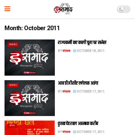
Month:
October 2011
राज्यकर्मी कए काली पूजा पर सनेस
समाचार
BY
संपादक
OCTOBER 18, 2011
आब डीजीसीए लगेलक अडंगा
समाचार
BY
संपादक
OCTOBER 17, 2011
छुतहा देह रहल आत्‍माक करीब
फीचर
BY
संपादक
OCTOBER 17, 2011