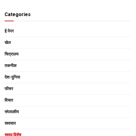
Categories
ई पेपर
खेल
चित्रालय
तकनीक
देश-दुनिया
फीचर
विचार
संपादकीय
समाचार
समाद विशेष