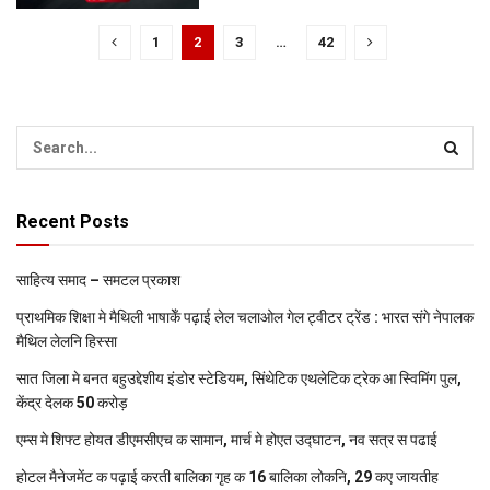
1
2
3
…
42
Recent Posts
साहित्य समाद – समटल प्रकाश
प्राथमिक शि‍क्षा मे मैथि‍ली भाषाकेँ पढ़ाई लेल चलाओल गेल ट्वीटर ट्रेंड : भारत संगे नेपालक
मैथिल लेलनि हिस्सा
सात जिला मे बनत बहुउद्देशीय इंडोर स्‍टेडि‍यम, सिंथेटिक एथलेटिक ट्रेक आ स्विमिंग पुल,
केंद्र देलक 50 करोड़
एम्स मे शिफ्ट होयत डीएमसीएच क सामान, मार्च मे होएत उद्घाटन, नव सत्र स पढाई
होटल मैनेजमेंट क पढ़ाई करती बालिका गृह क 16 बालिका लोकनि, 29 कए जायतीह