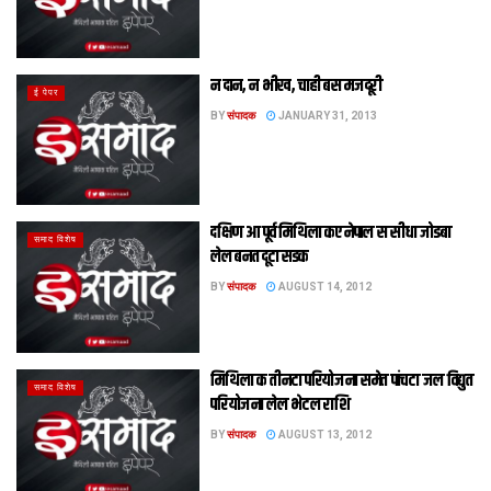
न दान, न भीख, चाही बस मजदूरी
ई पेपर
BY
संपादक
JANUARY 31, 2013
दक्षिण आ पूर्व मिथिला कए नेपाल स सीधा जोडबा
समाद विशेष
लेल बनत दूटा सडक
BY
संपादक
AUGUST 14, 2012
मिथिला क तीनटा परियोजना समेत पांचटा जल विद्युत
समाद विशेष
परियोजना लेल भेटल राशि
BY
संपादक
AUGUST 13, 2012