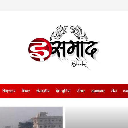
चित्रालय
विचार
संपादकीय
देश-दुनिया
फीचर
साक्षात्‍कार
खेल
तक