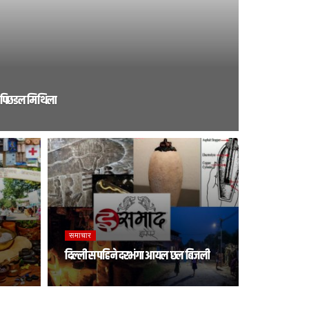
पिछडल मिथिला
समाचार
दिल्‍ली स पहिने दरभंगा आयल छल बिजली