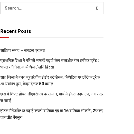
Recent Posts
साहित्य समाद – समटल प्रकाश
प्राथमिक शि‍क्षा मे मैथि‍ली भाषाकेँ पढ़ाई लेल चलाओल गेल ट्वीटर ट्रेंड :
भारत संगे नेपालक मैथिल लेलनि हिस्सा
सात जिला मे बनत बहुउद्देशीय इंडोर स्‍टेडि‍यम, सिंथेटिक एथलेटिक ट्रेक
आ स्विमिंग पुल, केंद्र देलक 50 करोड़
एम्स मे शिफ्ट होयत डीएमसीएच क सामान, मार्च मे होएत उद्घाटन, नव सत्र
स पढाई
होटल मैनेजमेंट क पढ़ाई करती बालिका गृह क 16 बालिका लोकनि, 29 कए
जायतीह बेंगलुरु