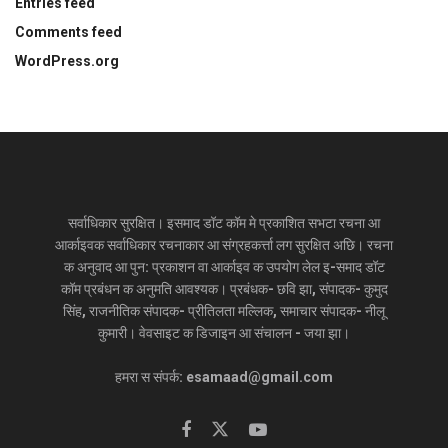
Entries feed
Comments feed
WordPress.org
सर्वाधिकार सुरक्षित। इसमाद डॉट कॉम मे प्रकाशित सभटा रचना आ
आर्काइवक सर्वाधिकार रचनाकार आ संग्रहकर्त्ता लग सुरक्षित अछि। रचना
क अनुवाद आ पुन: प्रकाशन वा आर्काइव क उपयोग लेल इ-समाद डॉट
कॉम प्रबंधन क अनुमति आवश्यक। प्रबंधक- छवि झा, संपादक- कुमुद
सिंह, राजनीतिक संपादक- प्रीतिलता मल्लिक, समाचार संपादक- नीलू
कुमारी। वेवसाइट क डिजाइन आ संचालन - जया झा।
हमरा स संपर्क: esamaad@gmail.com