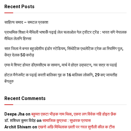
Recent Posts
साहित्य समाद – समटल प्रकाश
प्राथमिक शि‍क्षा मे मैथि‍ली भाषाकेँ पढ़ाई लेल चलाओल गेल ट्वीटर ट्रेंड : भारत संगे नेपालक
मैथिल लेलनि हिस्सा
सात जिला मे बनत बहुउद्देशीय इंडोर स्‍टेडि‍यम, सिंथेटिक एथलेटिक ट्रेक आ स्विमिंग पुल,
केंद्र देलक 50 करोड़
एम्स मे शिफ्ट होयत डीएमसीएच क सामान, मार्च मे होएत उद्घाटन, नव सत्र स पढाई
होटल मैनेजमेंट क पढ़ाई करती बालिका गृह क 16 बालिका लोकनि, 29 कए जायतीह
बेंगलुरु
Recent Comments
Deepa Jha
on
बहुमत एकटा भीड़क नाम थिक, एकरा लग विवेक नहि होइत छैक
डॉ. शशिधर कुमर विदेह
on
सामाजिक कुप्रथा : सुधारक प्रयास
Archit Shivam
on
एखनो अछि मिथिलाक छाती पर गरल सुगौली कील क टीस