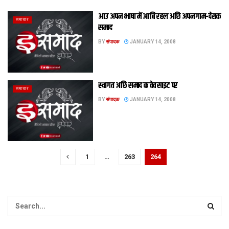
आउ अपन भाषा में आबि रहल अछि अपन गाम-देसक
समाचार
समाद
BY
संपादक
JANUARY 14, 2008
स्वागत अछि समाद क वेव साइट पर
समाचार
BY
संपादक
JANUARY 14, 2008
1
…
263
264