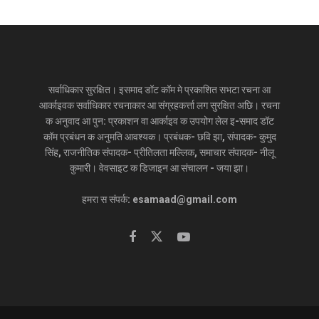
सर्वाधिकार सुरक्षित। इसमाद डॉट कॉम मे प्रकाशित सभटा रचना आ
आर्काइवक सर्वाधिकार रचनाकार आ संग्रहकर्त्ता लग सुरक्षित अछि। रचना
क अनुवाद आ पुन: प्रकाशन वा आर्काइव क उपयोग लेल इ-समाद डॉट
कॉम प्रबंधन क अनुमति आवश्यक। प्रबंधक- छवि झा, संपादक- कुमुद
सिंह, राजनीतिक संपादक- प्रीतिलता मल्लिक, समाचार संपादक- नीलू
कुमारी। वेवसाइट क डिजाइन आ संचालन - जया झा।
हमरा स संपर्क: esamaad@gmail.com