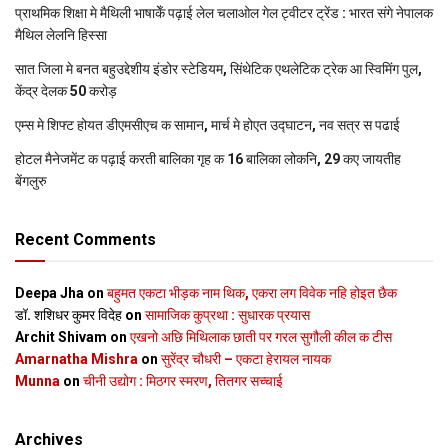
प्राथमिक शि‍क्षा मे मैथि‍ली भाषाकेँ पढ़ाई लेल चलाओल गेल ट्वीटर ट्रेंड : भारत संगे नेपालक
मैथिल लेलनि हिस्सा
सात जिला मे बनत बहुउद्देशीय इंडोर स्‍टेडि‍यम, सिंथेटिक एथलेटिक ट्रेक आ स्विमिंग पुल,
केंद्र देलक 50 करोड़
एम्स मे शिफ्ट होयत डीएमसीएच क सामान, मार्च मे होएत उद्घाटन, नव सत्र स पढाई
होटल मैनेजमेंट क पढ़ाई करती बालिका गृह क 16 बालिका लोकनि, 29 कए जायतीह
बेंगलुरु
Recent Comments
Deepa Jha
on
बहुमत एकटा भीड़क नाम थिक, एकरा लग विवेक नहि होइत छैक
डॉ. शशिधर कुमर विदेह
on
सामाजिक कुप्रथा : सुधारक प्रयास
Archit Shivam
on
एखनो अछि मिथिलाक छाती पर गरल सुगौली कील क टीस
Amarnatha Mishra
on
सुरेंद्र चौधरी – एकटा हेरायल नायक
Munna
on
चीनी उद्योग : मिठगर स्‍मरण, तितगर सच्‍चाई
Archives