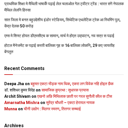
प्राथमिक शि‍क्षा मे मैथि‍ली भाषाकेँ पढ़ाई लेल चलाओल गेल ट्वीटर ट्रेंड : भारत संगे नेपालक
मैथिल लेलनि हिस्सा
सात जिला मे बनत बहुउद्देशीय इंडोर स्‍टेडि‍यम, सिंथेटिक एथलेटिक ट्रेक आ स्विमिंग पुल,
केंद्र देलक 50 करोड़
एम्स मे शिफ्ट होयत डीएमसीएच क सामान, मार्च मे होएत उद्घाटन, नव सत्र स पढाई
होटल मैनेजमेंट क पढ़ाई करती बालिका गृह क 16 बालिका लोकनि, 29 कए जायतीह
बेंगलुरु
Recent Comments
Deepa Jha
on
बहुमत एकटा भीड़क नाम थिक, एकरा लग विवेक नहि होइत छैक
डॉ. शशिधर कुमर विदेह
on
सामाजिक कुप्रथा : सुधारक प्रयास
Archit Shivam
on
एखनो अछि मिथिलाक छाती पर गरल सुगौली कील क टीस
Amarnatha Mishra
on
सुरेंद्र चौधरी – एकटा हेरायल नायक
Munna
on
चीनी उद्योग : मिठगर स्‍मरण, तितगर सच्‍चाई
Archives