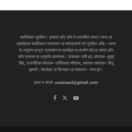
सर्वाधिकार सुरक्षित। इसमाद डॉट कॉम मे प्रकाशित सभटा रचना आ
आर्काइवक सर्वाधिकार रचनाकार आ संग्रहकर्त्ता लग सुरक्षित अछि। रचना
क अनुवाद आ पुन: प्रकाशन वा आर्काइव क उपयोग लेल इ-समाद डॉट
कॉम प्रबंधन क अनुमति आवश्यक। प्रबंधक- छवि झा, संपादक- कुमुद
सिंह, राजनीतिक संपादक- प्रीतिलता मल्लिक, समाचार संपादक- नीलू
कुमारी। वेवसाइट क डिजाइन आ संचालन - जया झा।
हमरा स संपर्क: esamaad@gmail.com