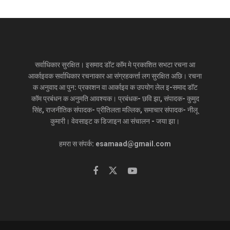
सर्वाधिकार सुरक्षित। इसमाद डॉट कॉम मे प्रकाशित सभटा रचना आ
आर्काइवक सर्वाधिकार रचनाकार आ संग्रहकर्त्ता लग सुरक्षित अछि। रचना
क अनुवाद आ पुन: प्रकाशन वा आर्काइव क उपयोग लेल इ-समाद डॉट
कॉम प्रबंधन क अनुमति आवश्यक। प्रबंधक- छवि झा, संपादक- कुमुद
सिंह, राजनीतिक संपादक- प्रीतिलता मल्लिक, समाचार संपादक- नीलू
कुमारी। वेवसाइट क डिजाइन आ संचालन - जया झा।
हमरा स संपर्क: esamaad@gmail.com