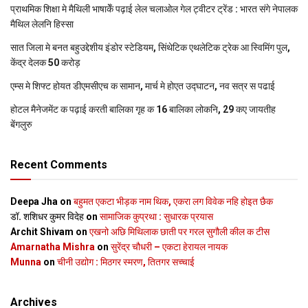
प्राथमिक शि‍क्षा मे मैथि‍ली भाषाकेँ पढ़ाई लेल चलाओल गेल ट्वीटर ट्रेंड : भारत संगे नेपालक
मैथिल लेलनि हिस्सा
सात जिला मे बनत बहुउद्देशीय इंडोर स्‍टेडि‍यम, सिंथेटिक एथलेटिक ट्रेक आ स्विमिंग पुल,
केंद्र देलक 50 करोड़
एम्स मे शिफ्ट होयत डीएमसीएच क सामान, मार्च मे होएत उद्घाटन, नव सत्र स पढाई
होटल मैनेजमेंट क पढ़ाई करती बालिका गृह क 16 बालिका लोकनि, 29 कए जायतीह
बेंगलुरु
Recent Comments
Deepa Jha
on
बहुमत एकटा भीड़क नाम थिक, एकरा लग विवेक नहि होइत छैक
डॉ. शशिधर कुमर विदेह
on
सामाजिक कुप्रथा : सुधारक प्रयास
Archit Shivam
on
एखनो अछि मिथिलाक छाती पर गरल सुगौली कील क टीस
Amarnatha Mishra
on
सुरेंद्र चौधरी – एकटा हेरायल नायक
Munna
on
चीनी उद्योग : मिठगर स्‍मरण, तितगर सच्‍चाई
Archives