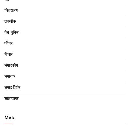
चित्रालय
तकनीक
देश-दुनिया
फीचर
विचार
संपादकीय
समाचार
समाद विशेष
साक्षात्‍कार
Meta