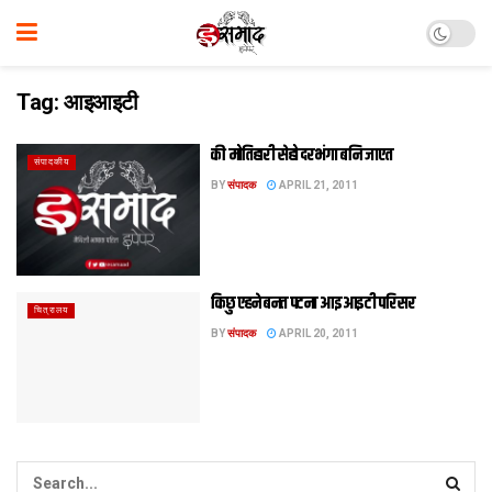
Tag:
आइआइटी
की मोतिहारी सेहो दरभंगा बनि जाएत
संपादकीय
BY
संपादक
APRIL 21, 2011
किछु एहने बनत पटना आइआइटी परिसर
चित्रालय
BY
संपादक
APRIL 20, 2011