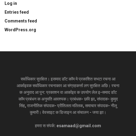
Log in
Entries feed
Comments feed
WordPress.org
सर्वाधिकार सुरक्षित। इसमाद डॉट कॉम मे प्रकाशित सभटा रचना आ
आर्काइवक सर्वाधिकार रचनाकार आ संग्रहकर्त्ता लग सुरक्षित अछि। रचना
क अनुवाद आ पुन: प्रकाशन वा आर्काइव क उपयोग लेल इ-समाद डॉट
कॉम प्रबंधन क अनुमति आवश्यक। प्रबंधक- छवि झा, संपादक- कुमुद
सिंह, राजनीतिक संपादक- प्रीतिलता मल्लिक, समाचार संपादक- नीलू
कुमारी। वेवसाइट क डिजाइन आ संचालन - जया झा।
हमरा स संपर्क: esamaad@gmail.com