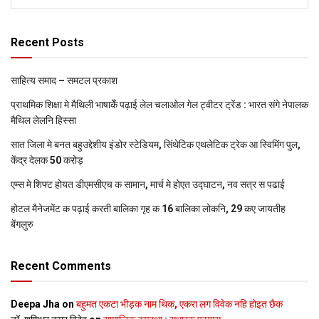
Recent Posts
साहित्य समाद – समटल प्रकाश
प्राथमिक शि‍क्षा मे मैथि‍ली भाषाकेँ पढ़ाई लेल चलाओल गेल ट्वीटर ट्रेंड : भारत संगे नेपालक
मैथिल लेलनि हिस्सा
सात जिला मे बनत बहुउद्देशीय इंडोर स्‍टेडि‍यम, सिंथेटिक एथलेटिक ट्रेक आ स्विमिंग पुल,
केंद्र देलक 50 करोड़
एम्स मे शिफ्ट होयत डीएमसीएच क सामान, मार्च मे होएत उद्घाटन, नव सत्र स पढाई
होटल मैनेजमेंट क पढ़ाई करती बालिका गृह क 16 बालिका लोकनि, 29 कए जायतीह
बेंगलुरु
Recent Comments
Deepa Jha
on
बहुमत एकटा भीड़क नाम थिक, एकरा लग विवेक नहि होइत छैक