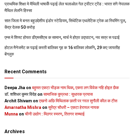
प्राथमिक शि‍क्षा मे मैथि‍ली भाषाकेँ पढ़ाई लेल चलाओल गेल ट्वीटर ट्रेंड : भारत संगे नेपालक
मैथिल लेलनि हिस्सा
सात जिला मे बनत बहुउद्देशीय इंडोर स्‍टेडि‍यम, सिंथेटिक एथलेटिक ट्रेक आ स्विमिंग पुल,
केंद्र देलक 50 करोड़
एम्स मे शिफ्ट होयत डीएमसीएच क सामान, मार्च मे होएत उद्घाटन, नव सत्र स पढाई
होटल मैनेजमेंट क पढ़ाई करती बालिका गृह क 16 बालिका लोकनि, 29 कए जायतीह
बेंगलुरु
Recent Comments
Deepa Jha
on
बहुमत एकटा भीड़क नाम थिक, एकरा लग विवेक नहि होइत छैक
डॉ. शशिधर कुमर विदेह
on
सामाजिक कुप्रथा : सुधारक प्रयास
Archit Shivam
on
एखनो अछि मिथिलाक छाती पर गरल सुगौली कील क टीस
Amarnatha Mishra
on
सुरेंद्र चौधरी – एकटा हेरायल नायक
Munna
on
चीनी उद्योग : मिठगर स्‍मरण, तितगर सच्‍चाई
Archives