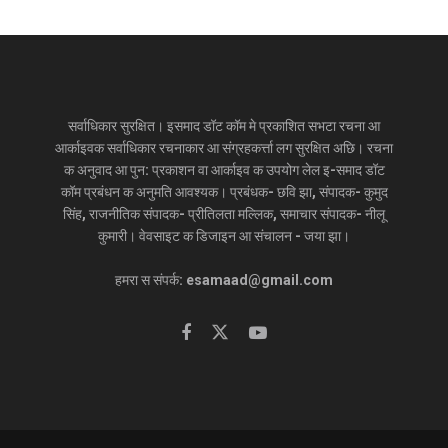
सर्वाधिकार सुरक्षित। इसमाद डॉट कॉम मे प्रकाशित सभटा रचना आ
आर्काइवक सर्वाधिकार रचनाकार आ संग्रहकर्त्ता लग सुरक्षित अछि। रचना
क अनुवाद आ पुन: प्रकाशन वा आर्काइव क उपयोग लेल इ-समाद डॉट
कॉम प्रबंधन क अनुमति आवश्यक। प्रबंधक- छवि झा, संपादक- कुमुद
सिंह, राजनीतिक संपादक- प्रीतिलता मल्लिक, समाचार संपादक- नीलू
कुमारी। वेवसाइट क डिजाइन आ संचालन - जया झा।
हमरा स संपर्क: esamaad@gmail.com