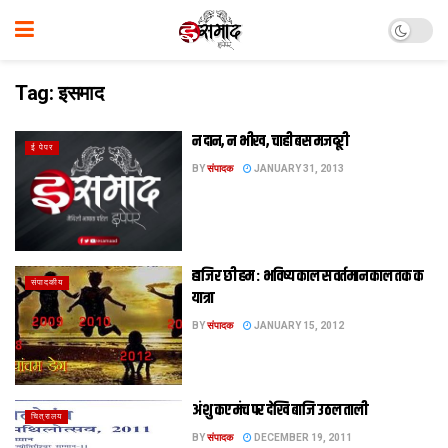
Tag:
इसमाद
न दान, न भीख, चाही बस मजदूरी
ई पेपर
BY
संपादक
JANUARY 31, 2013
हाजिर छी हम : भविष्‍य काल स वर्तमान काल तक क
संपादकीय
यात्रा
BY
संपादक
JANUARY 15, 2012
अंशु कए मंच पर देखि बाजि उठल ताली
चित्रालय
BY
संपादक
DECEMBER 19, 2011