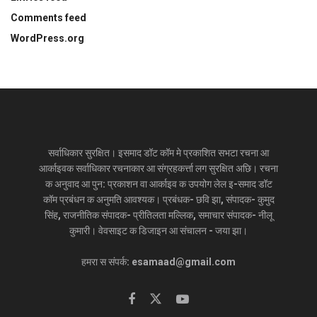
Comments feed
WordPress.org
सर्वाधिकार सुरक्षित। इसमाद डॉट कॉम मे प्रकाशित सभटा रचना आ
आर्काइवक सर्वाधिकार रचनाकार आ संग्रहकर्त्ता लग सुरक्षित अछि। रचना
क अनुवाद आ पुन: प्रकाशन वा आर्काइव क उपयोग लेल इ-समाद डॉट
कॉम प्रबंधन क अनुमति आवश्यक। प्रबंधक- छवि झा, संपादक- कुमुद
सिंह, राजनीतिक संपादक- प्रीतिलता मल्लिक, समाचार संपादक- नीलू
कुमारी। वेवसाइट क डिजाइन आ संचालन - जया झा।
हमरा स संपर्क: esamaad@gmail.com