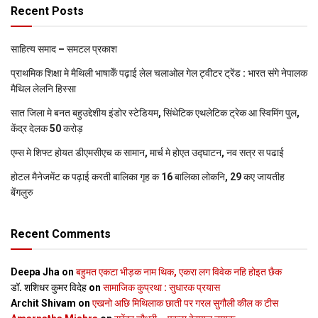
Recent Posts
साहित्य समाद – समटल प्रकाश
प्राथमिक शि‍क्षा मे मैथि‍ली भाषाकेँ पढ़ाई लेल चलाओल गेल ट्वीटर ट्रेंड : भारत संगे नेपालक
मैथिल लेलनि हिस्सा
सात जिला मे बनत बहुउद्देशीय इंडोर स्‍टेडि‍यम, सिंथेटिक एथलेटिक ट्रेक आ स्विमिंग पुल,
केंद्र देलक 50 करोड़
एम्स मे शिफ्ट होयत डीएमसीएच क सामान, मार्च मे होएत उद्घाटन, नव सत्र स पढाई
होटल मैनेजमेंट क पढ़ाई करती बालिका गृह क 16 बालिका लोकनि, 29 कए जायतीह
बेंगलुरु
Recent Comments
Deepa Jha
on
बहुमत एकटा भीड़क नाम थिक, एकरा लग विवेक नहि होइत छैक
डॉ. शशिधर कुमर विदेह
on
सामाजिक कुप्रथा : सुधारक प्रयास
Archit Shivam
on
एखनो अछि मिथिलाक छाती पर गरल सुगौली कील क टीस