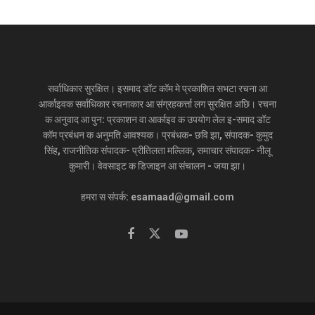
सर्वाधिकार सुरक्षित। इसमाद डॉट कॉम मे प्रकाशित सभटा रचना आ
आर्काइवक सर्वाधिकार रचनाकार आ संग्रहकर्त्ता लग सुरक्षित अछि। रचना
क अनुवाद आ पुन: प्रकाशन वा आर्काइव क उपयोग लेल इ-समाद डॉट
कॉम प्रबंधन क अनुमति आवश्यक। प्रबंधक- छवि झा, संपादक- कुमुद
सिंह, राजनीतिक संपादक- प्रीतिलता मल्लिक, समाचार संपादक- नीलू
कुमारी। वेवसाइट क डिजाइन आ संचालन - जया झा।
हमरा स संपर्क: esamaad@gmail.com