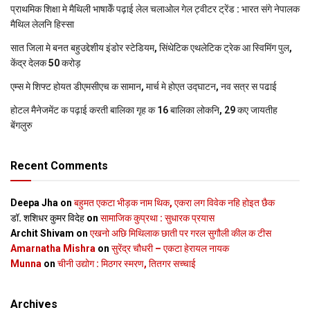
प्राथमिक शि‍क्षा मे मैथि‍ली भाषाकेँ पढ़ाई लेल चलाओल गेल ट्वीटर ट्रेंड : भारत संगे नेपालक
मैथिल लेलनि हिस्सा
सात जिला मे बनत बहुउद्देशीय इंडोर स्‍टेडि‍यम, सिंथेटिक एथलेटिक ट्रेक आ स्विमिंग पुल,
केंद्र देलक 50 करोड़
एम्स मे शिफ्ट होयत डीएमसीएच क सामान, मार्च मे होएत उद्घाटन, नव सत्र स पढाई
होटल मैनेजमेंट क पढ़ाई करती बालिका गृह क 16 बालिका लोकनि, 29 कए जायतीह
बेंगलुरु
Recent Comments
Deepa Jha
on
बहुमत एकटा भीड़क नाम थिक, एकरा लग विवेक नहि होइत छैक
डॉ. शशिधर कुमर विदेह
on
सामाजिक कुप्रथा : सुधारक प्रयास
Archit Shivam
on
एखनो अछि मिथिलाक छाती पर गरल सुगौली कील क टीस
Amarnatha Mishra
on
सुरेंद्र चौधरी – एकटा हेरायल नायक
Munna
on
चीनी उद्योग : मिठगर स्‍मरण, तितगर सच्‍चाई
Archives