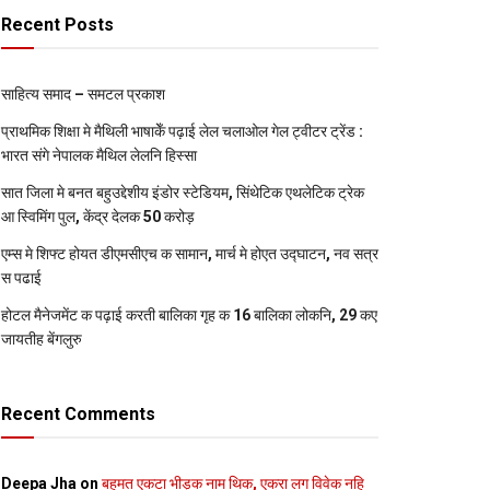
Recent Posts
साहित्य समाद – समटल प्रकाश
प्राथमिक शि‍क्षा मे मैथि‍ली भाषाकेँ पढ़ाई लेल चलाओल गेल ट्वीटर ट्रेंड :
भारत संगे नेपालक मैथिल लेलनि हिस्सा
सात जिला मे बनत बहुउद्देशीय इंडोर स्‍टेडि‍यम, सिंथेटिक एथलेटिक ट्रेक
आ स्विमिंग पुल, केंद्र देलक 50 करोड़
एम्स मे शिफ्ट होयत डीएमसीएच क सामान, मार्च मे होएत उद्घाटन, नव सत्र
स पढाई
होटल मैनेजमेंट क पढ़ाई करती बालिका गृह क 16 बालिका लोकनि, 29 कए
जायतीह बेंगलुरु
Recent Comments
Deepa Jha
on
बहुमत एकटा भीड़क नाम थिक, एकरा लग विवेक नहि