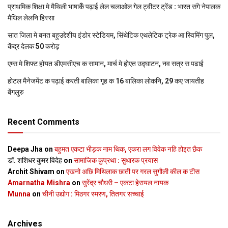
प्राथमिक शि‍क्षा मे मैथि‍ली भाषाकेँ पढ़ाई लेल चलाओल गेल ट्वीटर ट्रेंड : भारत संगे नेपालक
मैथिल लेलनि हिस्सा
सात जिला मे बनत बहुउद्देशीय इंडोर स्‍टेडि‍यम, सिंथेटिक एथलेटिक ट्रेक आ स्विमिंग पुल,
केंद्र देलक 50 करोड़
एम्स मे शिफ्ट होयत डीएमसीएच क सामान, मार्च मे होएत उद्घाटन, नव सत्र स पढाई
होटल मैनेजमेंट क पढ़ाई करती बालिका गृह क 16 बालिका लोकनि, 29 कए जायतीह
बेंगलुरु
Recent Comments
Deepa Jha
on
बहुमत एकटा भीड़क नाम थिक, एकरा लग विवेक नहि होइत छैक
डॉ. शशिधर कुमर विदेह
on
सामाजिक कुप्रथा : सुधारक प्रयास
Archit Shivam
on
एखनो अछि मिथिलाक छाती पर गरल सुगौली कील क टीस
Amarnatha Mishra
on
सुरेंद्र चौधरी – एकटा हेरायल नायक
Munna
on
चीनी उद्योग : मिठगर स्‍मरण, तितगर सच्‍चाई
Archives