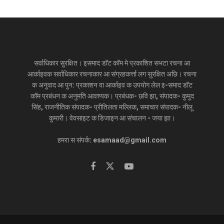
सर्वाधिकार सुरक्षित। इसमाद डॉट कॉम मे प्रकाशित सभटा रचना आ
आर्काइवक सर्वाधिकार रचनाकार आ संग्रहकर्त्ता लग सुरक्षित अछि। रचना
क अनुवाद आ पुन: प्रकाशन वा आर्काइव क उपयोग लेल इ-समाद डॉट
कॉम प्रबंधन क अनुमति आवश्यक। प्रबंधक- छवि झा, संपादक- कुमुद
सिंह, राजनीतिक संपादक- प्रीतिलता मल्लिक, समाचार संपादक- नीलू
कुमारी। वेवसाइट क डिजाइन आ संचालन - जया झा।
हमरा स संपर्क: esamaad@gmail.com