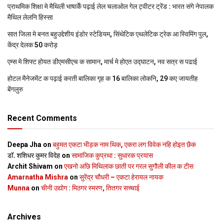
प्राथमिक शि‍क्षा मे मैथि‍ली भाषाकेँ पढ़ाई लेल चलाओल गेल ट्वीटर ट्रेंड : भारत संगे नेपालक
मैथिल लेलनि हिस्सा
सात जिला मे बनत बहुउद्देशीय इंडोर स्‍टेडि‍यम, सिंथेटिक एथलेटिक ट्रेक आ स्विमिंग पुल,
केंद्र देलक 50 करोड़
एम्स मे शिफ्ट होयत डीएमसीएच क सामान, मार्च मे होएत उद्घाटन, नव सत्र स पढाई
होटल मैनेजमेंट क पढ़ाई करती बालिका गृह क 16 बालिका लोकनि, 29 कए जायतीह
बेंगलुरु
Recent Comments
Deepa Jha
on
बहुमत एकटा भीड़क नाम थिक, एकरा लग विवेक नहि होइत छैक
डॉ. शशिधर कुमर विदेह
on
सामाजिक कुप्रथा : सुधारक प्रयास
Archit Shivam
on
एखनो अछि मिथिलाक छाती पर गरल सुगौली कील क टीस
Amarnatha Mishra
on
सुरेंद्र चौधरी – एकटा हेरायल नायक
Munna
on
चीनी उद्योग : मिठगर स्‍मरण, तितगर सच्‍चाई
Archives