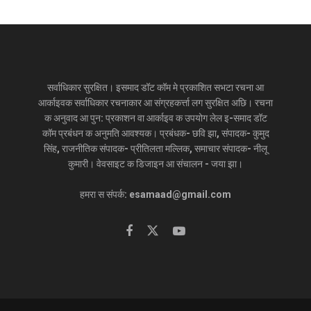
सर्वाधिकार सुरक्षित। इसमाद डॉट कॉम मे प्रकाशित सभटा रचना आ
आर्काइवक सर्वाधिकार रचनाकार आ संग्रहकर्त्ता लग सुरक्षित अछि। रचना
क अनुवाद आ पुन: प्रकाशन वा आर्काइव क उपयोग लेल इ-समाद डॉट
कॉम प्रबंधन क अनुमति आवश्यक। प्रबंधक- छवि झा, संपादक- कुमुद
सिंह, राजनीतिक संपादक- प्रीतिलता मल्लिक, समाचार संपादक- नीलू
कुमारी। वेवसाइट क डिजाइन आ संचालन - जया झा।
हमरा स संपर्क: esamaad@gmail.com