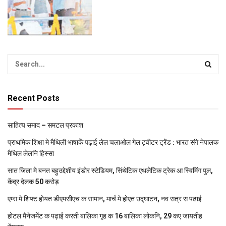
Recent Posts
साहित्य समाद – समटल प्रकाश
प्राथमिक शि‍क्षा मे मैथि‍ली भाषाकेँ पढ़ाई लेल चलाओल गेल ट्वीटर ट्रेंड : भारत संगे नेपालक
मैथिल लेलनि हिस्सा
सात जिला मे बनत बहुउद्देशीय इंडोर स्‍टेडि‍यम, सिंथेटिक एथलेटिक ट्रेक आ स्विमिंग पुल,
केंद्र देलक 50 करोड़
एम्स मे शिफ्ट होयत डीएमसीएच क सामान, मार्च मे होएत उद्घाटन, नव सत्र स पढाई
होटल मैनेजमेंट क पढ़ाई करती बालिका गृह क 16 बालिका लोकनि, 29 कए जायतीह