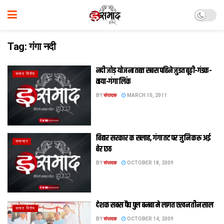
Tag:
गंगा नदी
नदी जोड़ योजना तहत सबस पहिने जुडत बूढ़ी-गंडक-
समाद विशेष
वाया-गंगा लिंक
BY
संपादक
MARCH 10, 2011
बिहार सरकार क सलाह, गंगा तट पर जुनि करू अई
समाचार
बेर छठ
BY
संपादक
OCTOBER 18, 2009
देशक सबस पैघ पुल बनबा मे लागत एखन तीन साल
समाद विशेष
BY
संपादक
OCTOBER 14, 2009