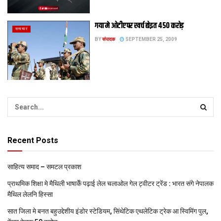
गया मे ओटीए पर खर्च होइत 450 करोड़
समाचार
BY
संपादक
SEPTEMBER 25, 2009
Recent Posts
साहित्य समाद – समटल प्रकाश
प्राथमिक शि‍क्षा मे मैथि‍ली भाषाकेँ पढ़ाई लेल चलाओल गेल ट्वीटर ट्रेंड : भारत संगे नेपालक
मैथिल लेलनि हिस्सा
सात जिला मे बनत बहुउद्देशीय इंडोर स्‍टेडि‍यम, सिंथेटिक एथलेटिक ट्रेक आ स्विमिंग पुल,