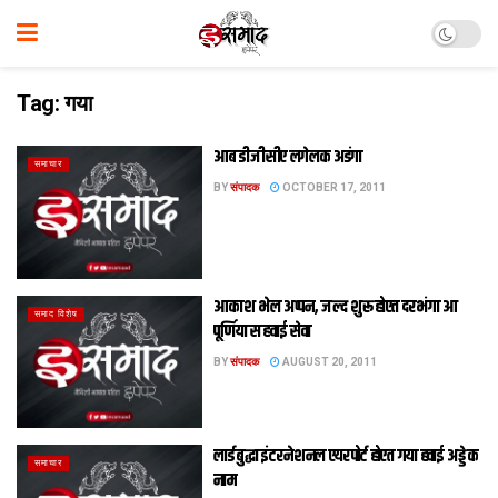
Tag:
गया
आब डीजीसीए लगेलक अडंगा
समाचार
BY
संपादक
OCTOBER 17, 2011
आकाश भेल अप्‍पन, जल्द शुरू होएत दरभंगा आ
समाद विशेष
पूर्णिया स हवाई सेवा
BY
संपादक
AUGUST 20, 2011
लार्ड बुद्धा इंटरनेशनल एयरपोर्ट होएत गया हवाई अड्डे क
समाचार
नाम