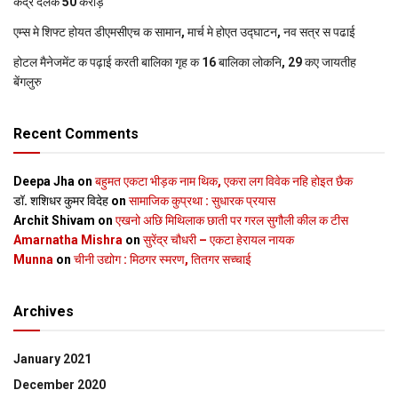
केंद्र देलक 50 करोड़
एम्स मे शिफ्ट होयत डीएमसीएच क सामान, मार्च मे होएत उद्घाटन, नव सत्र स पढाई
होटल मैनेजमेंट क पढ़ाई करती बालिका गृह क 16 बालिका लोकनि, 29 कए जायतीह
बेंगलुरु
Recent Comments
Deepa Jha
on
बहुमत एकटा भीड़क नाम थिक, एकरा लग विवेक नहि होइत छैक
डॉ. शशिधर कुमर विदेह
on
सामाजिक कुप्रथा : सुधारक प्रयास
Archit Shivam
on
एखनो अछि मिथिलाक छाती पर गरल सुगौली कील क टीस
Amarnatha Mishra
on
सुरेंद्र चौधरी – एकटा हेरायल नायक
Munna
on
चीनी उद्योग : मिठगर स्‍मरण, तितगर सच्‍चाई
Archives
January 2021
December 2020