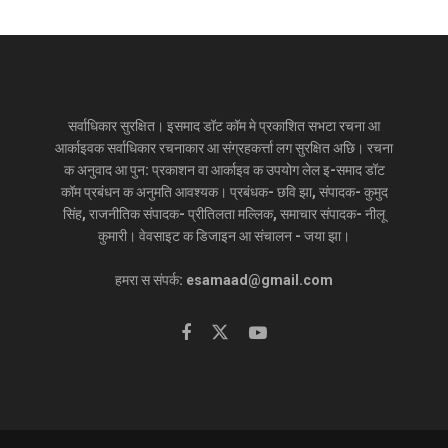
सर्वाधिकार सुरक्षित। इसमाद डॉट कॉम मे प्रकाशित सभटा रचना आ
आर्काइवक सर्वाधिकार रचनाकार आ संग्रहकर्त्ता लग सुरक्षित अछि। रचना
क अनुवाद आ पुन: प्रकाशन वा आर्काइव क उपयोग लेल इ-समाद डॉट
कॉम प्रबंधन क अनुमति आवश्यक। प्रबंधक- छवि झा, संपादक- कुमुद
सिंह, राजनीतिक संपादक- प्रीतिलता मल्लिक, समाचार संपादक- नीलू
कुमारी। वेवसाइट क डिजाइन आ संचालन - जया झा।
हमरा स संपर्क: esamaad@gmail.com