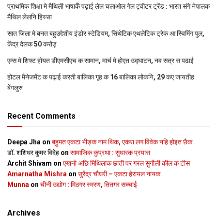
प्राथमिक शि‍क्षा मे मैथि‍ली भाषाकेँ पढ़ाई लेल चलाओल गेल ट्वीटर ट्रेंड : भारत संगे नेपालक
मैथिल लेलनि हिस्सा
सात जिला मे बनत बहुउद्देशीय इंडोर स्‍टेडि‍यम, सिंथेटिक एथलेटिक ट्रेक आ स्विमिंग पुल,
केंद्र देलक 50 करोड़
एम्स मे शिफ्ट होयत डीएमसीएच क सामान, मार्च मे होएत उद्घाटन, नव सत्र स पढाई
होटल मैनेजमेंट क पढ़ाई करती बालिका गृह क 16 बालिका लोकनि, 29 कए जायतीह
बेंगलुरु
Recent Comments
Deepa Jha
on
बहुमत एकटा भीड़क नाम थिक, एकरा लग विवेक नहि होइत छैक
डॉ. शशिधर कुमर विदेह
on
सामाजिक कुप्रथा : सुधारक प्रयास
Archit Shivam
on
एखनो अछि मिथिलाक छाती पर गरल सुगौली कील क टीस
Amarnatha Mishra
on
सुरेंद्र चौधरी – एकटा हेरायल नायक
Munna
on
चीनी उद्योग : मिठगर स्‍मरण, तितगर सच्‍चाई
Archives