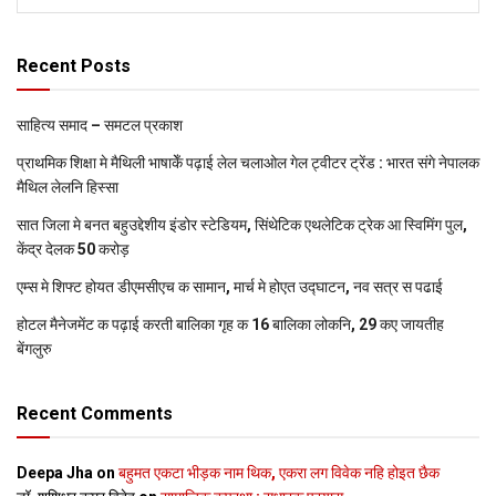
Recent Posts
साहित्य समाद – समटल प्रकाश
प्राथमिक शि‍क्षा मे मैथि‍ली भाषाकेँ पढ़ाई लेल चलाओल गेल ट्वीटर ट्रेंड : भारत संगे नेपालक
मैथिल लेलनि हिस्सा
सात जिला मे बनत बहुउद्देशीय इंडोर स्‍टेडि‍यम, सिंथेटिक एथलेटिक ट्रेक आ स्विमिंग पुल,
केंद्र देलक 50 करोड़
एम्स मे शिफ्ट होयत डीएमसीएच क सामान, मार्च मे होएत उद्घाटन, नव सत्र स पढाई
होटल मैनेजमेंट क पढ़ाई करती बालिका गृह क 16 बालिका लोकनि, 29 कए जायतीह
बेंगलुरु
Recent Comments
Deepa Jha
on
बहुमत एकटा भीड़क नाम थिक, एकरा लग विवेक नहि होइत छैक