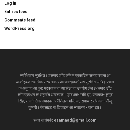
Log in
Entries feed
Comments feed
WordPress.org
सर्वाधिकार सुरक्षित। इसमाद डॉट कॉम मे प्रकाशित सभटा रचना आ
आर्काइवक सर्वाधिकार रचनाकार आ संग्रहकर्त्ता लग सुरक्षित अछि। रचना
क अनुवाद आ पुन: प्रकाशन वा आर्काइव क उपयोग लेल इ-समाद डॉट
कॉम प्रबंधन क अनुमति आवश्यक। प्रबंधक- छवि झा, संपादक- कुमुद
सिंह, राजनीतिक संपादक- प्रीतिलता मल्लिक, समाचार संपादक- नीलू
कुमारी। वेवसाइट क डिजाइन आ संचालन - जया झा।
हमरा स संपर्क: esamaad@gmail.com