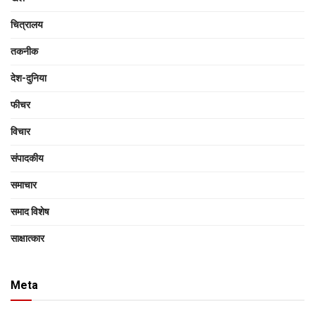
चित्रालय
तकनीक
देश-दुनिया
फीचर
विचार
संपादकीय
समाचार
समाद विशेष
साक्षात्‍कार
Meta