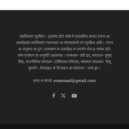
सर्वाधिकार सुरक्षित। इसमाद डॉट कॉम मे प्रकाशित सभटा रचना आ
आर्काइवक सर्वाधिकार रचनाकार आ संग्रहकर्त्ता लग सुरक्षित अछि। रचना
क अनुवाद आ पुन: प्रकाशन वा आर्काइव क उपयोग लेल इ-समाद डॉट
कॉम प्रबंधन क अनुमति आवश्यक। प्रबंधक- छवि झा, संपादक- कुमुद
सिंह, राजनीतिक संपादक- प्रीतिलता मल्लिक, समाचार संपादक- नीलू
कुमारी। वेवसाइट क डिजाइन आ संचालन - जया झा।
हमरा स संपर्क: esamaad@gmail.com