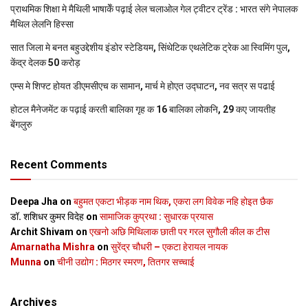
प्राथमिक शि‍क्षा मे मैथि‍ली भाषाकेँ पढ़ाई लेल चलाओल गेल ट्वीटर ट्रेंड : भारत संगे नेपालक
मैथिल लेलनि हिस्सा
सात जिला मे बनत बहुउद्देशीय इंडोर स्‍टेडि‍यम, सिंथेटिक एथलेटिक ट्रेक आ स्विमिंग पुल,
केंद्र देलक 50 करोड़
एम्स मे शिफ्ट होयत डीएमसीएच क सामान, मार्च मे होएत उद्घाटन, नव सत्र स पढाई
होटल मैनेजमेंट क पढ़ाई करती बालिका गृह क 16 बालिका लोकनि, 29 कए जायतीह
बेंगलुरु
Recent Comments
Deepa Jha
on
बहुमत एकटा भीड़क नाम थिक, एकरा लग विवेक नहि होइत छैक
डॉ. शशिधर कुमर विदेह
on
सामाजिक कुप्रथा : सुधारक प्रयास
Archit Shivam
on
एखनो अछि मिथिलाक छाती पर गरल सुगौली कील क टीस
Amarnatha Mishra
on
सुरेंद्र चौधरी – एकटा हेरायल नायक
Munna
on
चीनी उद्योग : मिठगर स्‍मरण, तितगर सच्‍चाई
Archives