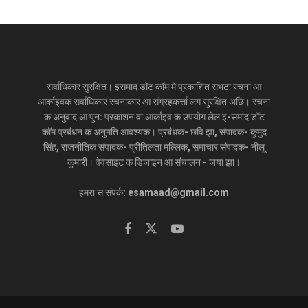
सर्वाधिकार सुरक्षित। इसमाद डॉट कॉम मे प्रकाशित सभटा रचना आ
आर्काइवक सर्वाधिकार रचनाकार आ संग्रहकर्त्ता लग सुरक्षित अछि। रचना
क अनुवाद आ पुन: प्रकाशन वा आर्काइव क उपयोग लेल इ-समाद डॉट
कॉम प्रबंधन क अनुमति आवश्यक। प्रबंधक- छवि झा, संपादक- कुमुद
सिंह, राजनीतिक संपादक- प्रीतिलता मल्लिक, समाचार संपादक- नीलू
कुमारी। वेवसाइट क डिजाइन आ संचालन - जया झा।
हमरा स संपर्क: esamaad@gmail.com