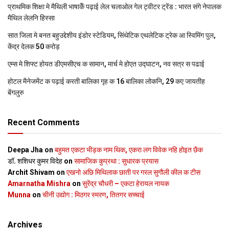
प्राथमिक शि‍क्षा मे मैथि‍ली भाषाकेँ पढ़ाई लेल चलाओल गेल ट्वीटर ट्रेंड : भारत संगे नेपालक
मैथिल लेलनि हिस्सा
सात जिला मे बनत बहुउद्देशीय इंडोर स्‍टेडि‍यम, सिंथेटिक एथलेटिक ट्रेक आ स्विमिंग पुल,
केंद्र देलक 50 करोड़
एम्स मे शिफ्ट होयत डीएमसीएच क सामान, मार्च मे होएत उद्घाटन, नव सत्र स पढाई
होटल मैनेजमेंट क पढ़ाई करती बालिका गृह क 16 बालिका लोकनि, 29 कए जायतीह
बेंगलुरु
Recent Comments
Deepa Jha
on
बहुमत एकटा भीड़क नाम थिक, एकरा लग विवेक नहि होइत छैक
डॉ. शशिधर कुमर विदेह
on
सामाजिक कुप्रथा : सुधारक प्रयास
Archit Shivam
on
एखनो अछि मिथिलाक छाती पर गरल सुगौली कील क टीस
Amarnatha Mishra
on
सुरेंद्र चौधरी – एकटा हेरायल नायक
Munna
on
चीनी उद्योग : मिठगर स्‍मरण, तितगर सच्‍चाई
Archives