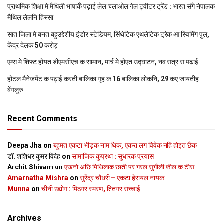
प्राथमिक शि‍क्षा मे मैथि‍ली भाषाकेँ पढ़ाई लेल चलाओल गेल ट्वीटर ट्रेंड : भारत संगे नेपालक
मैथिल लेलनि हिस्सा
सात जिला मे बनत बहुउद्देशीय इंडोर स्‍टेडि‍यम, सिंथेटिक एथलेटिक ट्रेक आ स्विमिंग पुल,
केंद्र देलक 50 करोड़
एम्स मे शिफ्ट होयत डीएमसीएच क सामान, मार्च मे होएत उद्घाटन, नव सत्र स पढाई
होटल मैनेजमेंट क पढ़ाई करती बालिका गृह क 16 बालिका लोकनि, 29 कए जायतीह
बेंगलुरु
Recent Comments
Deepa Jha
on
बहुमत एकटा भीड़क नाम थिक, एकरा लग विवेक नहि होइत छैक
डॉ. शशिधर कुमर विदेह
on
सामाजिक कुप्रथा : सुधारक प्रयास
Archit Shivam
on
एखनो अछि मिथिलाक छाती पर गरल सुगौली कील क टीस
Amarnatha Mishra
on
सुरेंद्र चौधरी – एकटा हेरायल नायक
Munna
on
चीनी उद्योग : मिठगर स्‍मरण, तितगर सच्‍चाई
Archives