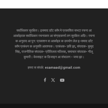
सर्वाधिकार सुरक्षित। इसमाद डॉट कॉम मे प्रकाशित सभटा रचना आ
आर्काइवक सर्वाधिकार रचनाकार आ संग्रहकर्त्ता लग सुरक्षित अछि। रचना
क अनुवाद आ पुन: प्रकाशन वा आर्काइव क उपयोग लेल इ-समाद डॉट
कॉम प्रबंधन क अनुमति आवश्यक। प्रबंधक- छवि झा, संपादक- कुमुद
सिंह, राजनीतिक संपादक- प्रीतिलता मल्लिक, समाचार संपादक- नीलू
कुमारी। वेवसाइट क डिजाइन आ संचालन - जया झा।
हमरा स संपर्क: esamaad@gmail.com