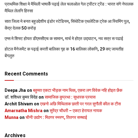
प्राथमिक शि‍क्षा मे मैथि‍ली भाषाकेँ पढ़ाई लेल चलाओल गेल ट्वीटर ट्रेंड : भारत संगे नेपालक
मैथिल लेलनि हिस्सा
सात जिला मे बनत बहुउद्देशीय इंडोर स्‍टेडि‍यम, सिंथेटिक एथलेटिक ट्रेक आ स्विमिंग पुल,
केंद्र देलक 50 करोड़
एम्स मे शिफ्ट होयत डीएमसीएच क सामान, मार्च मे होएत उद्घाटन, नव सत्र स पढाई
होटल मैनेजमेंट क पढ़ाई करती बालिका गृह क 16 बालिका लोकनि, 29 कए जायतीह
बेंगलुरु
Recent Comments
Deepa Jha
on
बहुमत एकटा भीड़क नाम थिक, एकरा लग विवेक नहि होइत छैक
डॉ. शशिधर कुमर विदेह
on
सामाजिक कुप्रथा : सुधारक प्रयास
Archit Shivam
on
एखनो अछि मिथिलाक छाती पर गरल सुगौली कील क टीस
Amarnatha Mishra
on
सुरेंद्र चौधरी – एकटा हेरायल नायक
Munna
on
चीनी उद्योग : मिठगर स्‍मरण, तितगर सच्‍चाई
Archives