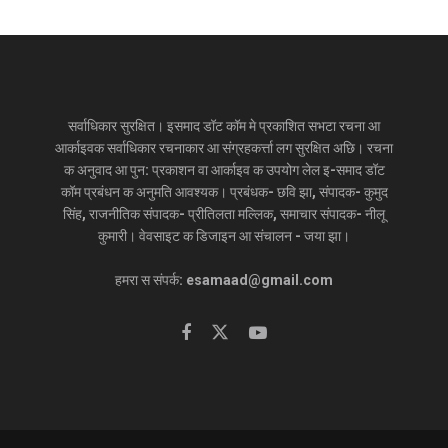
सर्वाधिकार सुरक्षित। इसमाद डॉट कॉम मे प्रकाशित सभटा रचना आ
आर्काइवक सर्वाधिकार रचनाकार आ संग्रहकर्त्ता लग सुरक्षित अछि। रचना
क अनुवाद आ पुन: प्रकाशन वा आर्काइव क उपयोग लेल इ-समाद डॉट
कॉम प्रबंधन क अनुमति आवश्यक। प्रबंधक- छवि झा, संपादक- कुमुद
सिंह, राजनीतिक संपादक- प्रीतिलता मल्लिक, समाचार संपादक- नीलू
कुमारी। वेवसाइट क डिजाइन आ संचालन - जया झा।
हमरा स संपर्क: esamaad@gmail.com