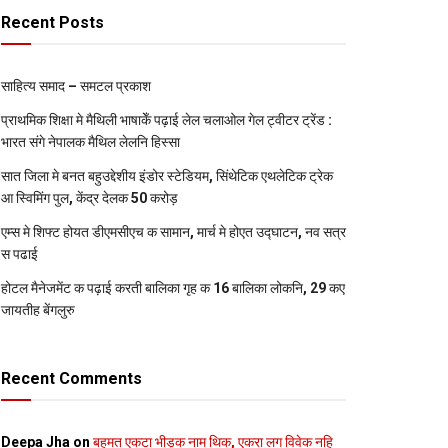
Recent Posts
साहित्य समाद – समटल प्रकाश
प्राथमिक शि‍क्षा मे मैथि‍ली भाषाकेँ पढ़ाई लेल चलाओल गेल ट्वीटर ट्रेंड :
भारत संगे नेपालक मैथिल लेलनि हिस्सा
सात जिला मे बनत बहुउद्देशीय इंडोर स्‍टेडि‍यम, सिंथेटिक एथलेटिक ट्रेक
आ स्विमिंग पुल, केंद्र देलक 50 करोड़
एम्स मे शिफ्ट होयत डीएमसीएच क सामान, मार्च मे होएत उद्घाटन, नव सत्र
स पढाई
होटल मैनेजमेंट क पढ़ाई करती बालिका गृह क 16 बालिका लोकनि, 29 कए
जायतीह बेंगलुरु
Recent Comments
Deepa Jha
on
बहुमत एकटा भीड़क नाम थिक, एकरा लग विवेक नहि