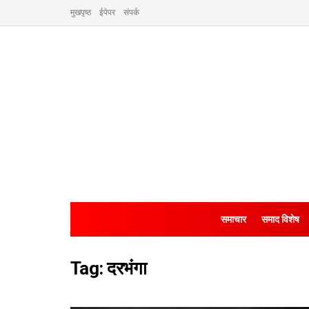
मुखपृष्ठ
ईपेपर
संपर्क
समाचार
समाद विशेष
Tag:
दरभंगा