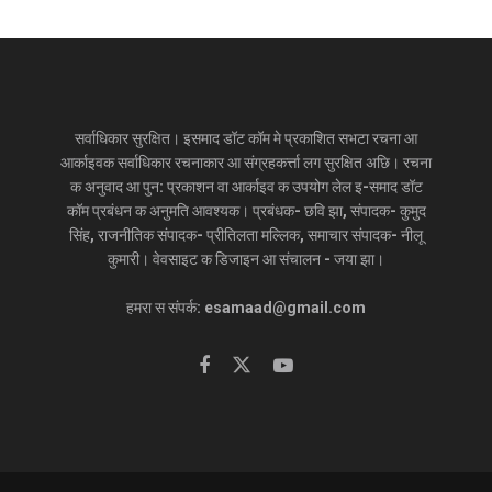
सर्वाधिकार सुरक्षित। इसमाद डॉट कॉम मे प्रकाशित सभटा रचना आ
आर्काइवक सर्वाधिकार रचनाकार आ संग्रहकर्त्ता लग सुरक्षित अछि। रचना
क अनुवाद आ पुन: प्रकाशन वा आर्काइव क उपयोग लेल इ-समाद डॉट
कॉम प्रबंधन क अनुमति आवश्यक। प्रबंधक- छवि झा, संपादक- कुमुद
सिंह, राजनीतिक संपादक- प्रीतिलता मल्लिक, समाचार संपादक- नीलू
कुमारी। वेवसाइट क डिजाइन आ संचालन - जया झा।
हमरा स संपर्क: esamaad@gmail.com