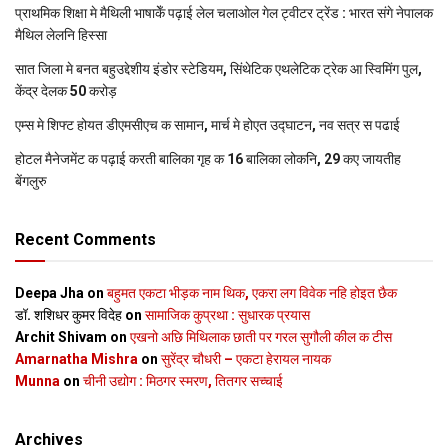
प्राथमिक शि‍क्षा मे मैथि‍ली भाषाकेँ पढ़ाई लेल चलाओल गेल ट्वीटर ट्रेंड : भारत संगे नेपालक
मैथिल लेलनि हिस्सा
सात जिला मे बनत बहुउद्देशीय इंडोर स्‍टेडि‍यम, सिंथेटिक एथलेटिक ट्रेक आ स्विमिंग पुल,
केंद्र देलक 50 करोड़
एम्स मे शिफ्ट होयत डीएमसीएच क सामान, मार्च मे होएत उद्घाटन, नव सत्र स पढाई
होटल मैनेजमेंट क पढ़ाई करती बालिका गृह क 16 बालिका लोकनि, 29 कए जायतीह
बेंगलुरु
Recent Comments
Deepa Jha
on
बहुमत एकटा भीड़क नाम थिक, एकरा लग विवेक नहि होइत छैक
डॉ. शशिधर कुमर विदेह
on
सामाजिक कुप्रथा : सुधारक प्रयास
Archit Shivam
on
एखनो अछि मिथिलाक छाती पर गरल सुगौली कील क टीस
Amarnatha Mishra
on
सुरेंद्र चौधरी – एकटा हेरायल नायक
Munna
on
चीनी उद्योग : मिठगर स्‍मरण, तितगर सच्‍चाई
Archives