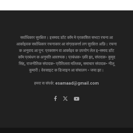
सर्वाधिकार सुरक्षित। इसमाद डॉट कॉम मे प्रकाशित सभटा रचना आ
आर्काइवक सर्वाधिकार रचनाकार आ संग्रहकर्त्ता लग सुरक्षित अछि। रचना
क अनुवाद आ पुन: प्रकाशन वा आर्काइव क उपयोग लेल इ-समाद डॉट
कॉम प्रबंधन क अनुमति आवश्यक। प्रबंधक- छवि झा, संपादक- कुमुद
सिंह, राजनीतिक संपादक- प्रीतिलता मल्लिक, समाचार संपादक- नीलू
कुमारी। वेवसाइट क डिजाइन आ संचालन - जया झा।
हमरा स संपर्क: esamaad@gmail.com