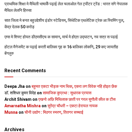
प्राथमिक शि‍क्षा मे मैथि‍ली भाषाकेँ पढ़ाई लेल चलाओल गेल ट्वीटर ट्रेंड : भारत संगे नेपालक
मैथिल लेलनि हिस्सा
सात जिला मे बनत बहुउद्देशीय इंडोर स्‍टेडि‍यम, सिंथेटिक एथलेटिक ट्रेक आ स्विमिंग पुल,
केंद्र देलक 50 करोड़
एम्स मे शिफ्ट होयत डीएमसीएच क सामान, मार्च मे होएत उद्घाटन, नव सत्र स पढाई
होटल मैनेजमेंट क पढ़ाई करती बालिका गृह क 16 बालिका लोकनि, 29 कए जायतीह
बेंगलुरु
Recent Comments
Deepa Jha
on
बहुमत एकटा भीड़क नाम थिक, एकरा लग विवेक नहि होइत छैक
डॉ. शशिधर कुमर विदेह
on
सामाजिक कुप्रथा : सुधारक प्रयास
Archit Shivam
on
एखनो अछि मिथिलाक छाती पर गरल सुगौली कील क टीस
Amarnatha Mishra
on
सुरेंद्र चौधरी – एकटा हेरायल नायक
Munna
on
चीनी उद्योग : मिठगर स्‍मरण, तितगर सच्‍चाई
Archives