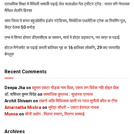
प्राथमिक शि‍क्षा मे मैथि‍ली भाषाकेँ पढ़ाई लेल चलाओल गेल ट्वीटर ट्रेंड : भारत संगे नेपालक
मैथिल लेलनि हिस्सा
सात जिला मे बनत बहुउद्देशीय इंडोर स्‍टेडि‍यम, सिंथेटिक एथलेटिक ट्रेक आ स्विमिंग पुल,
केंद्र देलक 50 करोड़
एम्स मे शिफ्ट होयत डीएमसीएच क सामान, मार्च मे होएत उद्घाटन, नव सत्र स पढाई
होटल मैनेजमेंट क पढ़ाई करती बालिका गृह क 16 बालिका लोकनि, 29 कए जायतीह
बेंगलुरु
Recent Comments
Deepa Jha
on
बहुमत एकटा भीड़क नाम थिक, एकरा लग विवेक नहि होइत छैक
डॉ. शशिधर कुमर विदेह
on
सामाजिक कुप्रथा : सुधारक प्रयास
Archit Shivam
on
एखनो अछि मिथिलाक छाती पर गरल सुगौली कील क टीस
Amarnatha Mishra
on
सुरेंद्र चौधरी – एकटा हेरायल नायक
Munna
on
चीनी उद्योग : मिठगर स्‍मरण, तितगर सच्‍चाई
Archives