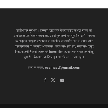
सर्वाधिकार सुरक्षित। इसमाद डॉट कॉम मे प्रकाशित सभटा रचना आ
आर्काइवक सर्वाधिकार रचनाकार आ संग्रहकर्त्ता लग सुरक्षित अछि। रचना
क अनुवाद आ पुन: प्रकाशन वा आर्काइव क उपयोग लेल इ-समाद डॉट
कॉम प्रबंधन क अनुमति आवश्यक। प्रबंधक- छवि झा, संपादक- कुमुद
सिंह, राजनीतिक संपादक- प्रीतिलता मल्लिक, समाचार संपादक- नीलू
कुमारी। वेवसाइट क डिजाइन आ संचालन - जया झा।
हमरा स संपर्क: esamaad@gmail.com