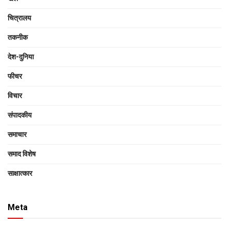
चित्रालय
तकनीक
देश-दुनिया
फीचर
विचार
संपादकीय
समाचार
समाद विशेष
साक्षात्‍कार
Meta