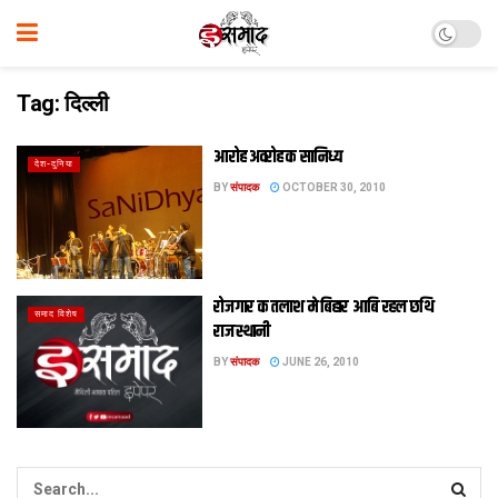
Tag:
दिल्ली
आरोह अवरोह क सानिध्य
देश-दुनिया
BY
संपादक
OCTOBER 30, 2010
रोजगार क तलाश मे बिहार आबि रहल छथि
समाद विशेष
राजस्थानी
BY
संपादक
JUNE 26, 2010