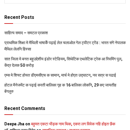
Recent Posts
साहित्य समाद – समटल प्रकाश
प्राथमिक शि‍क्षा मे मैथि‍ली भाषाकेँ पढ़ाई लेल चलाओल गेल ट्वीटर ट्रेंड : भारत संगे नेपालक
मैथिल लेलनि हिस्सा
सात जिला मे बनत बहुउद्देशीय इंडोर स्‍टेडि‍यम, सिंथेटिक एथलेटिक ट्रेक आ स्विमिंग पुल,
केंद्र देलक 50 करोड़
एम्स मे शिफ्ट होयत डीएमसीएच क सामान, मार्च मे होएत उद्घाटन, नव सत्र स पढाई
होटल मैनेजमेंट क पढ़ाई करती बालिका गृह क 16 बालिका लोकनि, 29 कए जायतीह
बेंगलुरु
Recent Comments
Deepa Jha
on
बहुमत एकटा भीड़क नाम थिक, एकरा लग विवेक नहि होइत छैक