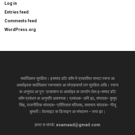
Log in
Entries feed
Comments feed
WordPress.org
सर्वाधिकार सुरक्षित। इसमाद डॉट कॉम मे प्रकाशित सभटा रचना आ
आर्काइवक सर्वाधिकार रचनाकार आ संग्रहकर्त्ता लग सुरक्षित अछि। रचना
क अनुवाद आ पुन: प्रकाशन वा आर्काइव क उपयोग लेल इ-समाद डॉट
कॉम प्रबंधन क अनुमति आवश्यक। प्रबंधक- छवि झा, संपादक- कुमुद
सिंह, राजनीतिक संपादक- प्रीतिलता मल्लिक, समाचार संपादक- नीलू
कुमारी। वेवसाइट क डिजाइन आ संचालन - जया झा।
हमरा स संपर्क: esamaad@gmail.com