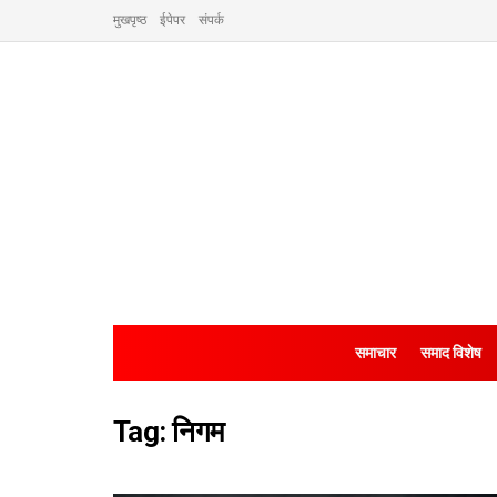
मुखपृष्ठ
ईपेपर
संपर्क
समाचार
समाद विशेष
Tag:
निगम