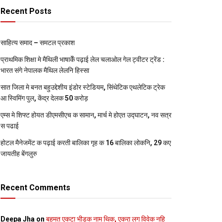
Recent Posts
साहित्य समाद – समटल प्रकाश
प्राथमिक शि‍क्षा मे मैथि‍ली भाषाकेँ पढ़ाई लेल चलाओल गेल ट्वीटर ट्रेंड :
भारत संगे नेपालक मैथिल लेलनि हिस्सा
सात जिला मे बनत बहुउद्देशीय इंडोर स्‍टेडि‍यम, सिंथेटिक एथलेटिक ट्रेक
आ स्विमिंग पुल, केंद्र देलक 50 करोड़
एम्स मे शिफ्ट होयत डीएमसीएच क सामान, मार्च मे होएत उद्घाटन, नव सत्र
स पढाई
होटल मैनेजमेंट क पढ़ाई करती बालिका गृह क 16 बालिका लोकनि, 29 कए
जायतीह बेंगलुरु
Recent Comments
Deepa Jha
on
बहुमत एकटा भीड़क नाम थिक, एकरा लग विवेक नहि