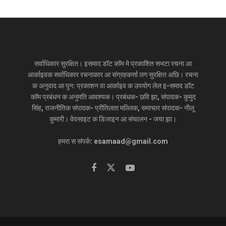
सर्वाधिकार सुरक्षित। इसमाद डॉट कॉम मे प्रकाशित सभटा रचना आ
आर्काइवक सर्वाधिकार रचनाकार आ संग्रहकर्त्ता लग सुरक्षित अछि। रचना
क अनुवाद आ पुन: प्रकाशन वा आर्काइव क उपयोग लेल इ-समाद डॉट
कॉम प्रबंधन क अनुमति आवश्यक। प्रबंधक- छवि झा, संपादक- कुमुद
सिंह, राजनीतिक संपादक- प्रीतिलता मल्लिक, समाचार संपादक- नीलू
कुमारी। वेवसाइट क डिजाइन आ संचालन - जया झा।
हमरा स संपर्क: esamaad@gmail.com