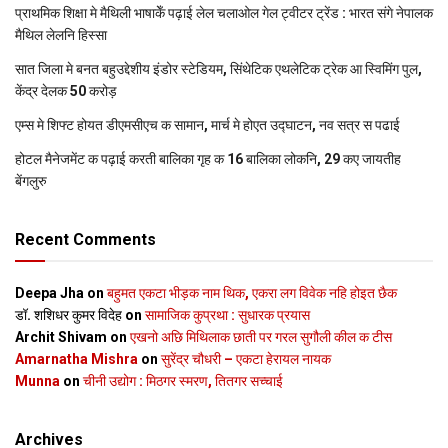
प्राथमिक शि‍क्षा मे मैथि‍ली भाषाकेँ पढ़ाई लेल चलाओल गेल ट्वीटर ट्रेंड : भारत संगे नेपालक
मैथिल लेलनि हिस्सा
सात जिला मे बनत बहुउद्देशीय इंडोर स्‍टेडि‍यम, सिंथेटिक एथलेटिक ट्रेक आ स्विमिंग पुल,
केंद्र देलक 50 करोड़
एम्स मे शिफ्ट होयत डीएमसीएच क सामान, मार्च मे होएत उद्घाटन, नव सत्र स पढाई
होटल मैनेजमेंट क पढ़ाई करती बालिका गृह क 16 बालिका लोकनि, 29 कए जायतीह
बेंगलुरु
Recent Comments
Deepa Jha
on
बहुमत एकटा भीड़क नाम थिक, एकरा लग विवेक नहि होइत छैक
डॉ. शशिधर कुमर विदेह
on
सामाजिक कुप्रथा : सुधारक प्रयास
Archit Shivam
on
एखनो अछि मिथिलाक छाती पर गरल सुगौली कील क टीस
Amarnatha Mishra
on
सुरेंद्र चौधरी – एकटा हेरायल नायक
Munna
on
चीनी उद्योग : मिठगर स्‍मरण, तितगर सच्‍चाई
Archives