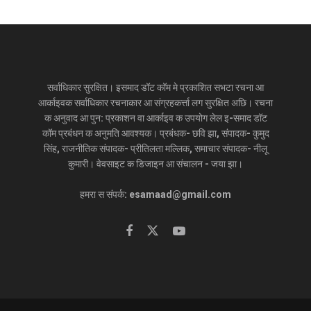
सर्वाधिकार सुरक्षित। इसमाद डॉट कॉम मे प्रकाशित सभटा रचना आ
आर्काइवक सर्वाधिकार रचनाकार आ संग्रहकर्त्ता लग सुरक्षित अछि। रचना
क अनुवाद आ पुन: प्रकाशन वा आर्काइव क उपयोग लेल इ-समाद डॉट
कॉम प्रबंधन क अनुमति आवश्यक। प्रबंधक- छवि झा, संपादक- कुमुद
सिंह, राजनीतिक संपादक- प्रीतिलता मल्लिक, समाचार संपादक- नीलू
कुमारी। वेवसाइट क डिजाइन आ संचालन - जया झा।
हमरा स संपर्क: esamaad@gmail.com