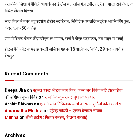
प्राथमिक शि‍क्षा मे मैथि‍ली भाषाकेँ पढ़ाई लेल चलाओल गेल ट्वीटर ट्रेंड : भारत संगे नेपालक
मैथिल लेलनि हिस्सा
सात जिला मे बनत बहुउद्देशीय इंडोर स्‍टेडि‍यम, सिंथेटिक एथलेटिक ट्रेक आ स्विमिंग पुल,
केंद्र देलक 50 करोड़
एम्स मे शिफ्ट होयत डीएमसीएच क सामान, मार्च मे होएत उद्घाटन, नव सत्र स पढाई
होटल मैनेजमेंट क पढ़ाई करती बालिका गृह क 16 बालिका लोकनि, 29 कए जायतीह
बेंगलुरु
Recent Comments
Deepa Jha
on
बहुमत एकटा भीड़क नाम थिक, एकरा लग विवेक नहि होइत छैक
डॉ. शशिधर कुमर विदेह
on
सामाजिक कुप्रथा : सुधारक प्रयास
Archit Shivam
on
एखनो अछि मिथिलाक छाती पर गरल सुगौली कील क टीस
Amarnatha Mishra
on
सुरेंद्र चौधरी – एकटा हेरायल नायक
Munna
on
चीनी उद्योग : मिठगर स्‍मरण, तितगर सच्‍चाई
Archives