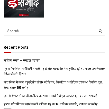
Recent Posts
साहित्य समाद – समटल प्रकाश
प्राथमिक शि‍क्षा मे मैथि‍ली भाषाकेँ पढ़ाई लेल चलाओल गेल ट्वीटर ट्रेंड : भारत संगे नेपालक
मैथिल लेलनि हिस्सा
सात जिला मे बनत बहुउद्देशीय इंडोर स्‍टेडि‍यम, सिंथेटिक एथलेटिक ट्रेक आ स्विमिंग पुल,
केंद्र देलक 50 करोड़
एम्स मे शिफ्ट होयत डीएमसीएच क सामान, मार्च मे होएत उद्घाटन, नव सत्र स पढाई
होटल मैनेजमेंट क पढ़ाई करती बालिका गृह क 16 बालिका लोकनि, 29 कए जायतीह