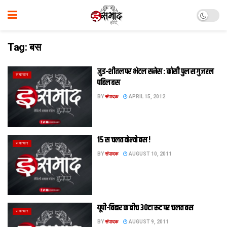
Tag:
बस
जुड-शीतल पर भेटल सनेस : कोसी पुल स गुजरल
समाचार
पहिल बस
BY
संपादक
APRIL 15, 2012
15 स चलत वोल्वो बस !
समाचार
BY
संपादक
AUGUST 10, 2011
यूपी-बिहार क बीच 30टा रूट पर चलत बस
समाचार
BY
संपादक
AUGUST 9, 2011