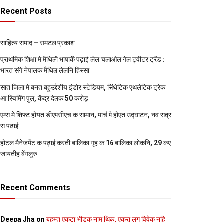
Recent Posts
साहित्य समाद – समटल प्रकाश
प्राथमिक शि‍क्षा मे मैथि‍ली भाषाकेँ पढ़ाई लेल चलाओल गेल ट्वीटर ट्रेंड :
भारत संगे नेपालक मैथिल लेलनि हिस्सा
सात जिला मे बनत बहुउद्देशीय इंडोर स्‍टेडि‍यम, सिंथेटिक एथलेटिक ट्रेक
आ स्विमिंग पुल, केंद्र देलक 50 करोड़
एम्स मे शिफ्ट होयत डीएमसीएच क सामान, मार्च मे होएत उद्घाटन, नव सत्र
स पढाई
होटल मैनेजमेंट क पढ़ाई करती बालिका गृह क 16 बालिका लोकनि, 29 कए
जायतीह बेंगलुरु
Recent Comments
Deepa Jha
on
बहुमत एकटा भीड़क नाम थिक, एकरा लग विवेक नहि