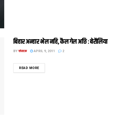
बिहार अन्‍हार भेल नहि, कैल गेल अछि : बेरौलिया
BY
संपादक
APRIL 9, 2011
2
DETAILS
READ MORE