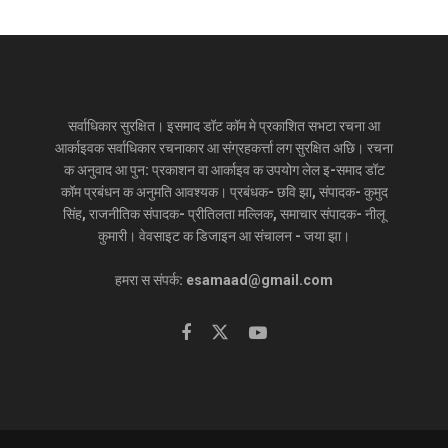
सर्वाधिकार सुरक्षित। इसमाद डॉट कॉम मे प्रकाशित सभटा रचना आ
आर्काइवक सर्वाधिकार रचनाकार आ संग्रहकर्त्ता लग सुरक्षित अछि। रचना
क अनुवाद आ पुन: प्रकाशन वा आर्काइव क उपयोग लेल इ-समाद डॉट
कॉम प्रबंधन क अनुमति आवश्यक। प्रबंधक- छवि झा, संपादक- कुमुद
सिंह, राजनीतिक संपादक- प्रीतिलता मल्लिक, समाचार संपादक- नीलू
कुमारी। वेवसाइट क डिजाइन आ संचालन - जया झा।
हमरा स संपर्क: esamaad@gmail.com