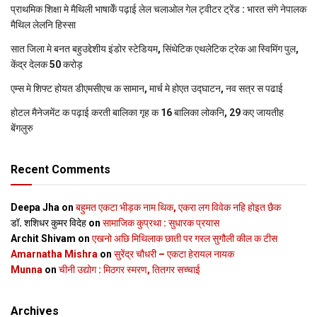
प्राथमिक शि‍क्षा मे मैथि‍ली भाषाकेँ पढ़ाई लेल चलाओल गेल ट्वीटर ट्रेंड : भारत संगे नेपालक
मैथिल लेलनि हिस्सा
सात जिला मे बनत बहुउद्देशीय इंडोर स्‍टेडि‍यम, सिंथेटिक एथलेटिक ट्रेक आ स्विमिंग पुल,
केंद्र देलक 50 करोड़
एम्स मे शिफ्ट होयत डीएमसीएच क सामान, मार्च मे होएत उद्घाटन, नव सत्र स पढाई
होटल मैनेजमेंट क पढ़ाई करती बालिका गृह क 16 बालिका लोकनि, 29 कए जायतीह
बेंगलुरु
Recent Comments
Deepa Jha
on
बहुमत एकटा भीड़क नाम थिक, एकरा लग विवेक नहि होइत छैक
डॉ. शशिधर कुमर विदेह
on
सामाजिक कुप्रथा : सुधारक प्रयास
Archit Shivam
on
एखनो अछि मिथिलाक छाती पर गरल सुगौली कील क टीस
Amarnatha Mishra
on
सुरेंद्र चौधरी – एकटा हेरायल नायक
Munna
on
चीनी उद्योग : मिठगर स्‍मरण, तितगर सच्‍चाई
Archives